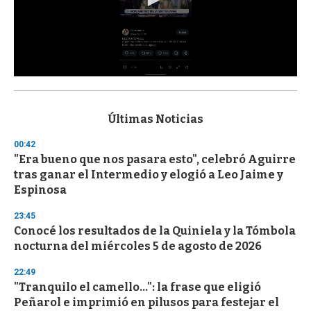
0
s
e
c
Últimas Noticias
o
n
00:42
d
"Era bueno que nos pasara esto", celebró Aguirre
s
o
tras ganar el Intermedio y elogió a Leo Jaime y
f
Espinosa
3
3
s
23:45
e
Conocé los resultados de la Quiniela y la Tómbola
c
nocturna del miércoles 5 de agosto de 2026
o
n
d
22:49
s
"Tranquilo el camello...": la frase que eligió
Peñarol e imprimió en pilusos para festejar el