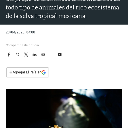
a
todo tipo de animales del rico ecosistema
de la selva tropical mexicana.
20/04/2023, 04:00
Compartir esta noticia
F
W
T
L
E
a
h
w
i
m
c
a
i
n
a
e
t
t
k
i
+
Agregar El País en
b
s
t
e
l
o
A
e
d
o
p
r
I
k
p
n