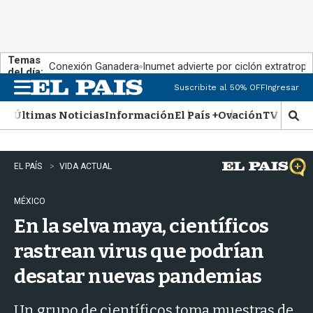
Temas
Conexión Ganadera
Inumet advierte por ciclón extratropi
del día:
Suscribite al 50% OFF
Ingresar
M
e
Últimas Noticias
Información
El País +
Ovación
TV Show
n
M
u
o
s
t
EL PAÍS
VIDA ACTUAL
r
a
MÉXICO
r
b
En la selva maya, científicos
�
s
rastrean virus que podrían
q
desatar nuevas pandemias
u
e
d
Un grupo de científicos toma muestras de