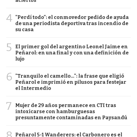
aciertos
4
"Perdí todo": el conmovedor pedido de ayuda
de una periodista deportiva tras incendio de
su casa
5
El primer gol del argentino Leonel Jaime en
Peñarol: en una final y con una definición de
lujo
6
"Tranquilo el camello...": la frase que eligió
Peñarol e imprimió en pilusos para festejar
el Intermedio
7
Mujer de 29 años permanece en CTI tras
intoxicarse con hamburguesas
presuntamente contaminadas en Paysandú
8
Peñarol 5-1 Wanderers: el Carbonero es el