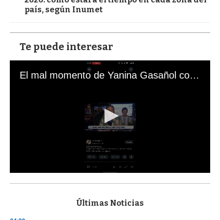
país, según Inumet
Te puede interesar
El mal momento de Yanina Gasañol con un hincha argentino en "Subrayado"
0
s
e
c
Últimas Noticias
o
n