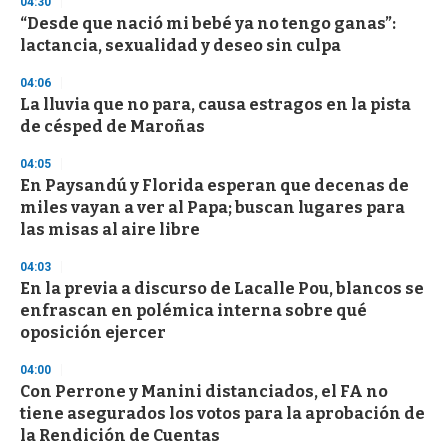
04:30
d
“Desde que nació mi bebé ya no tengo ganas”:
s
o
lactancia, sexualidad y deseo sin culpa
f
3
04:06
3
s
La lluvia que no para, causa estragos en la pista
e
de césped de Maroñas
c
o
04:05
n
d
En Paysandú y Florida esperan que decenas de
s
miles vayan a ver al Papa; buscan lugares para
las misas al aire libre
04:03
En la previa a discurso de Lacalle Pou, blancos se
enfrascan en polémica interna sobre qué
oposición ejercer
04:00
Con Perrone y Manini distanciados, el FA no
tiene asegurados los votos para la aprobación de
la Rendición de Cuentas