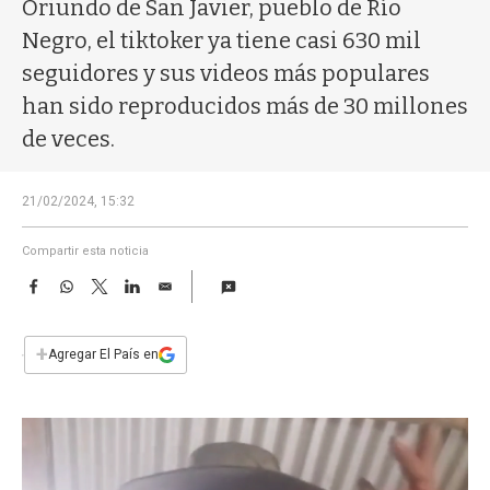
a
Oriundo de San Javier, pueblo de Río
Negro, el tiktoker ya tiene casi 630 mil
seguidores y sus videos más populares
han sido reproducidos más de 30 millones
de veces.
21/02/2024, 15:32
Compartir esta noticia
F
W
T
L
E
a
h
w
i
m
c
a
i
n
a
e
t
t
k
i
+
Agregar El País en
b
s
t
e
l
o
A
e
d
o
p
r
I
k
p
n