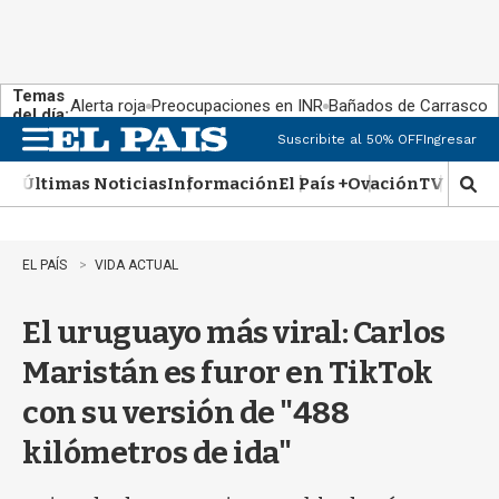
Temas
Alerta roja
Preocupaciones en INR
Bañados de Carrasco
del día:
Suscribite al 50% OFF
Ingresar
M
e
Últimas Noticias
Información
El País +
Ovación
TV Show
n
M
u
o
s
t
EL PAÍS
VIDA ACTUAL
r
a
El uruguayo más viral: Carlos
r
b
Maristán es furor en TikTok
�
s
con su versión de "488
q
u
kilómetros de ida"
e
d