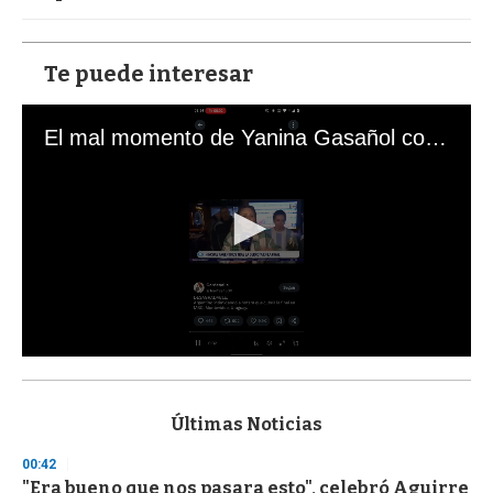
Te puede interesar
El mal momento de Yanina Gasañol con un hincha argentino en "Subrayado"
0
s
e
c
Últimas Noticias
o
n
00:42
d
"Era bueno que nos pasara esto", celebró Aguirre
s