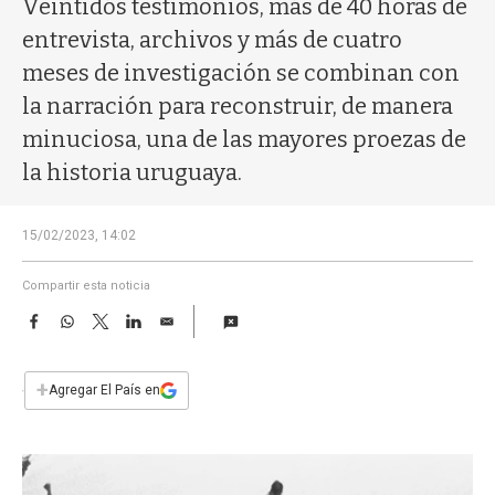
Veintidós testimonios, más de 40 horas de
a
entrevista, archivos y más de cuatro
meses de investigación se combinan con
la narración para reconstruir, de manera
minuciosa, una de las mayores proezas de
la historia uruguaya.
15/02/2023, 14:02
Compartir esta noticia
F
W
T
L
E
a
h
w
i
m
c
a
i
n
a
e
t
t
k
i
+
Agregar El País en
b
s
t
e
l
o
A
e
d
o
p
r
I
k
p
n