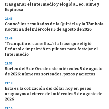
o
tras ganar el Intermedio y elogió a Leo Jaime y
f
Espinosa
3
3
s
23:45
e
Conocé los resultados de la Quiniela y la Tómbola
c
nocturna del miércoles 5 de agosto de 2026
o
n
d
22:49
s
"Tranquilo el camello...": la frase que eligió
Peñarol e imprimió en pilusos para festejar el
Intermedio
21:53
Sorteo del 5 de Oro de este miércoles 5 de agosto
de 2026: números sorteados, pozos y aciertos
21:19
Esta es la cotización del dólar hoy en pesos
uruguayos al cierre del miércoles 5 de agosto de
2026
21:16