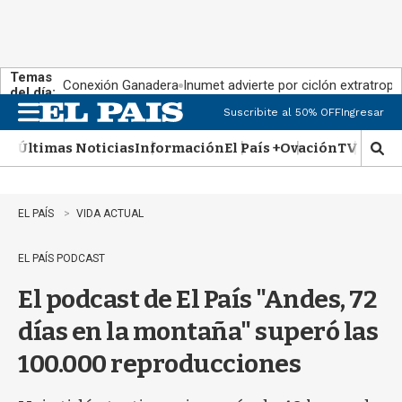
Temas
Conexión Ganadera
Inumet advierte por ciclón extratropi
del día:
Suscribite al 50% OFF
Ingresar
M
e
Últimas Noticias
Información
El País +
Ovación
TV Show
n
M
u
o
s
t
EL PAÍS
VIDA ACTUAL
r
a
EL PAÍS PODCAST
r
b
El podcast de El País "Andes, 72
�
s
días en la montaña" superó las
q
u
100.000 reproducciones
e
d