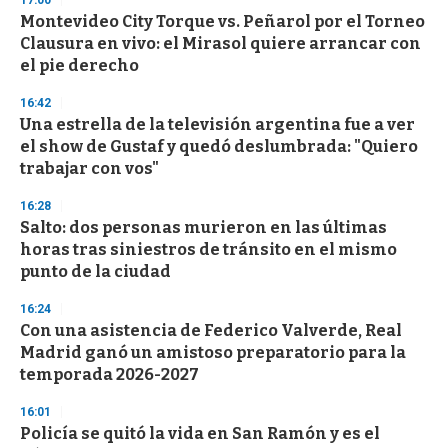
17:00
d
Montevideo City Torque vs. Peñarol por el Torneo
s
o
Clausura en vivo: el Mirasol quiere arrancar con
f
el pie derecho
3
3
s
16:42
e
Una estrella de la televisión argentina fue a ver
c
el show de Gustaf y quedó deslumbrada: "Quiero
o
n
trabajar con vos"
d
s
16:28
Salto: dos personas murieron en las últimas
horas tras siniestros de tránsito en el mismo
punto de la ciudad
16:24
Con una asistencia de Federico Valverde, Real
Madrid ganó un amistoso preparatorio para la
temporada 2026-2027
16:01
Policía se quitó la vida en San Ramón y es el