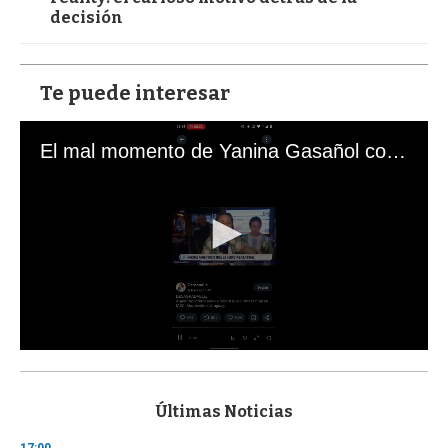
decisión
Te puede interesar
El mal momento de Yanina Gasañol con un hincha argentino en "Subrayado"
0
s
e
c
Últimas Noticias
o
n