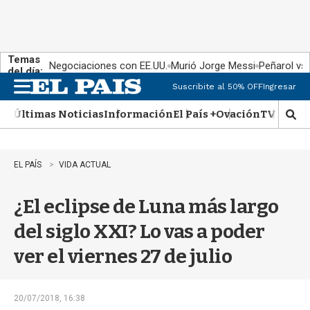
Temas
Negociaciones con EE.UU.
Murió Jorge Messi
Peñarol vs
del día:
Suscribite al 50% OFF
Ingresar
M
e
Últimas Noticias
Información
El País +
Ovación
TV Show
n
M
u
o
s
t
EL PAÍS
VIDA ACTUAL
r
a
¿El eclipse de Luna más largo
r
b
del siglo XXI? Lo vas a poder
�
s
ver el viernes 27 de julio
q
u
e
d
20/07/2018, 16:38