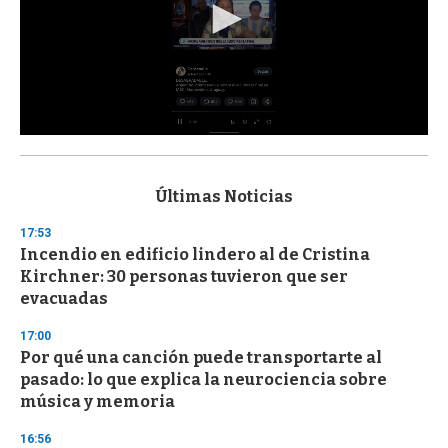
0
s
e
c
Últimas Noticias
o
n
17:53
d
Incendio en edificio lindero al de Cristina
s
o
Kirchner: 30 personas tuvieron que ser
f
evacuadas
3
3
s
17:00
e
Por qué una canción puede transportarte al
c
pasado: lo que explica la neurociencia sobre
o
n
música y memoria
d
s
16:56