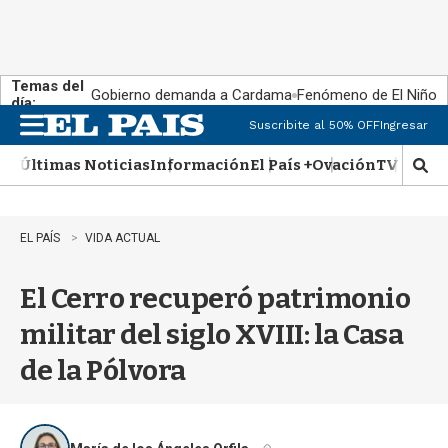
Temas del
Gobierno demanda a Cardama
Fenómeno de El Niño
día:
Suscribite al 50% OFF
Ingresar
M
e
Últimas Noticias
Información
El País +
Ovación
TV Show
n
M
u
o
s
t
EL PAÍS
VIDA ACTUAL
r
a
El Cerro recuperó patrimonio
r
b
militar del siglo XVIII: la Casa
�
s
de la Pólvora
q
u
e
d