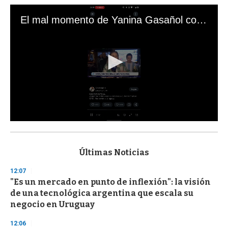
El mal momento de Yanina Gasañol con un hincha argentino en "Subrayado"
0
s
e
c
Últimas Noticias
o
n
12:07
d
"Es un mercado en punto de inflexión": la visión
s
o
de una tecnológica argentina que escala su
f
negocio en Uruguay
3
3
s
12:06