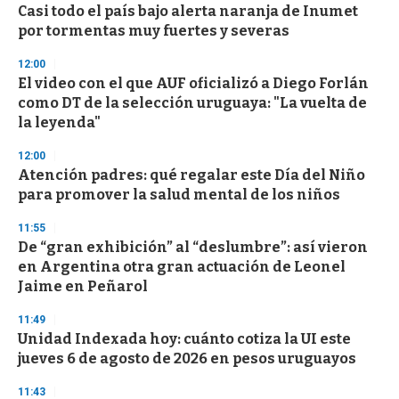
e
Casi todo el país bajo alerta naranja de Inumet
c
por tormentas muy fuertes y severas
o
n
d
12:00
s
El video con el que AUF oficializó a Diego Forlán
como DT de la selección uruguaya: "La vuelta de
la leyenda"
12:00
Atención padres: qué regalar este Día del Niño
para promover la salud mental de los niños
11:55
De “gran exhibición” al “deslumbre”: así vieron
en Argentina otra gran actuación de Leonel
Jaime en Peñarol
11:49
Unidad Indexada hoy: cuánto cotiza la UI este
jueves 6 de agosto de 2026 en pesos uruguayos
11:43