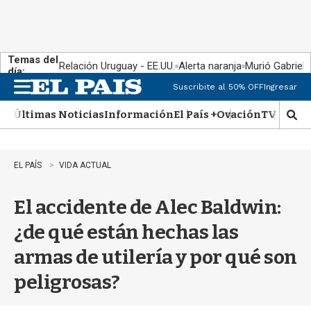
Temas del
Relación Uruguay - EE.UU.
Alerta naranja
Murió Gabriel 
día:
Suscribite al 50% OFF
Ingresar
M
e
Últimas Noticias
Información
El País +
Ovación
TV Show
n
M
u
o
s
t
EL PAÍS
VIDA ACTUAL
r
a
El accidente de Alec Baldwin:
r
b
¿de qué están hechas las
�
s
armas de utilería y por qué son
q
u
peligrosas?
e
d