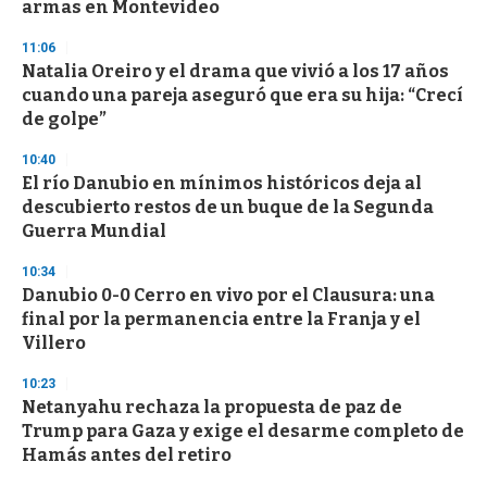
armas en Montevideo
3
3
s
11:06
e
Natalia Oreiro y el drama que vivió a los 17 años
c
cuando una pareja aseguró que era su hija: “Crecí
o
n
de golpe”
d
s
10:40
El río Danubio en mínimos históricos deja al
descubierto restos de un buque de la Segunda
Guerra Mundial
10:34
Danubio 0-0 Cerro en vivo por el Clausura: una
final por la permanencia entre la Franja y el
Villero
10:23
Netanyahu rechaza la propuesta de paz de
Trump para Gaza y exige el desarme completo de
Hamás antes del retiro