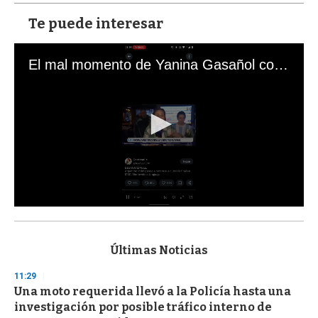
Te puede interesar
El mal momento de Yanina Gasañol con un hincha argentino en "Subrayado"
0
s
e
c
Últimas Noticias
o
n
11:29
d
Una moto requerida llevó a la Policía hasta una
s
o
investigación por posible tráfico interno de
f