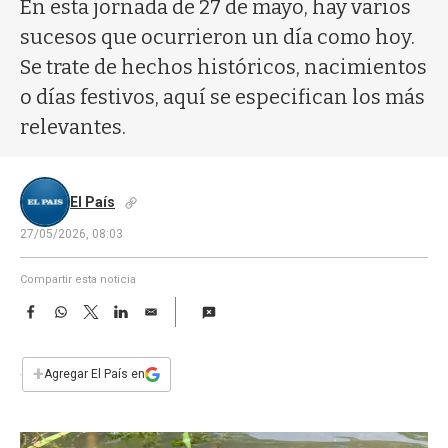
a
En esta jornada de 27 de mayo, hay varios
sucesos que ocurrieron un día como hoy.
Se trate de hechos históricos, nacimientos
o días festivos, aquí se especifican los más
relevantes.
El País
27/05/2026, 08:03
Compartir esta noticia
F
W
T
L
E
a
h
w
i
m
c
a
i
n
a
e
t
t
k
i
+
Agregar El País en
b
s
t
e
l
o
A
e
d
o
p
r
I
k
p
n