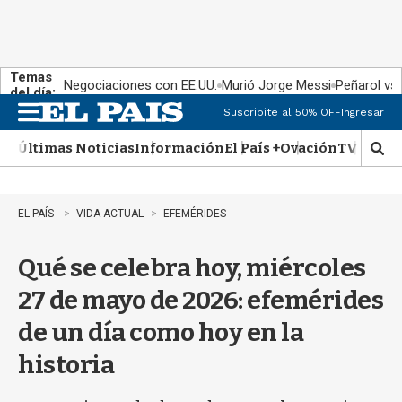
Temas
Negociaciones con EE.UU.
Murió Jorge Messi
Peñarol vs
del día:
Suscribite al 50% OFF
Ingresar
M
e
Últimas Noticias
Información
El País +
Ovación
TV Show
n
M
u
o
s
t
EL PAÍS
VIDA ACTUAL
EFEMÉRIDES
r
a
Qué se celebra hoy, miércoles
r
b
27 de mayo de 2026: efemérides
�
s
de un día como hoy en la
q
u
historia
e
d