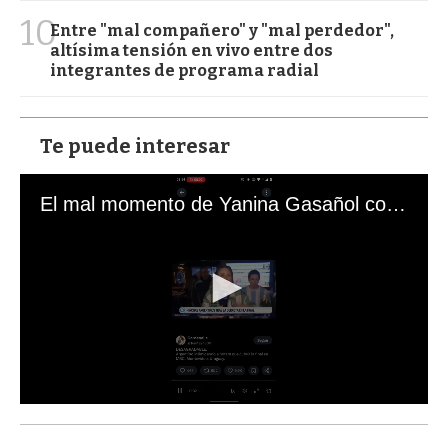
10
Entre "mal compañero" y "mal perdedor",
altísima tensión en vivo entre dos
integrantes de programa radial
Te puede interesar
El mal momento de Yanina Gasañol con un hincha argentino en "Subrayado"
0
s
e