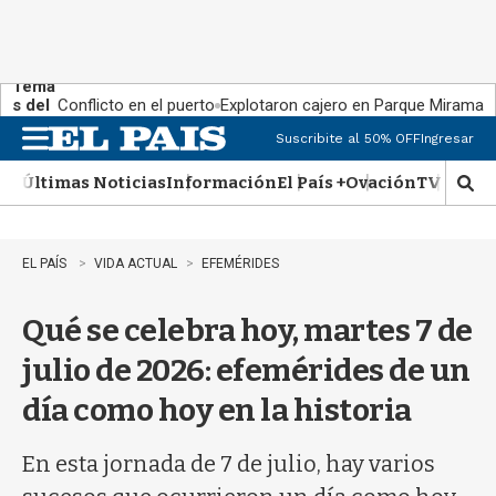
Tema
s del
Conflicto en el puerto
Explotaron cajero en Parque Miramar
día:
Suscribite al 50% OFF
Ingresar
M
e
Últimas Noticias
Información
El País +
Ovación
TV Show
n
M
u
o
s
t
EL PAÍS
VIDA ACTUAL
EFEMÉRIDES
r
a
Qué se celebra hoy, martes 7 de
r
b
julio de 2026: efemérides de un
�
s
día como hoy en la historia
q
u
e
En esta jornada de 7 de julio, hay varios
d