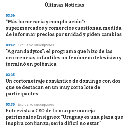
c
Últimas Noticias
o
n
03:56
d
"Más burocracia y complicación":
s
o
supermercados y comercios cuestionan medida
f
de informar precios por unidad y piden cambios
3
3
s
03:42
Exclusivo suscriptores
e
"Agrandadytos": el programa que hizo de las
c
ocurrencias infantiles un fenómeno televisivo y
o
n
terminó en polémica
d
s
03:35
Un cortometraje romántico de domingo con dos
que se destacan en un muy corto lote de
participantes
03:30
Exclusivo suscriptores
Entrevista a CEO de firma que maneja
patrimonios Insigneo: "Uruguay es una plaza que
inspira confianza; sería difícil no estar"