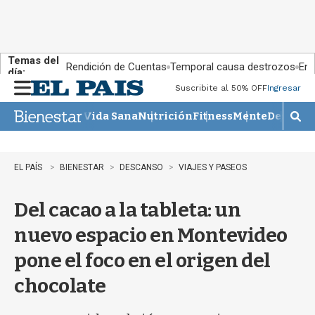
Temas del
Rendición de Cuentas
Temporal causa destrozos
En 
día:
Suscribite al 50% OFF
Ingresar
M
e
Vida Sana
Nutrición
Fitness
Mente
Descans
n
M
u
o
s
t
EL PAÍS
BIENESTAR
DESCANSO
VIAJES Y PASEOS
r
a
Del cacao a la tableta: un
r
b
nuevo espacio en Montevideo
�
s
pone el foco en el origen del
q
u
chocolate
e
d