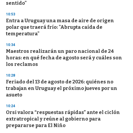
sentido"
3
3
s
10:53
e
Entra a Uruguay una masa de aire de origen
c
polar que traerá frío: "Abrupta caída de
o
n
temperatura"
d
s
10:34
Maestros realizarán un paro nacional de 24
horas: en qué fecha de agosto será y cuáles son
los reclamos
10:28
Feriado del 13 de agosto de 2026: quiénes no
trabajan en Uruguay el próximo jueves por un
asueto
10:24
Orsi valora “respuestas rápidas” ante el ciclón
extratropical y reúne al gobierno para
prepararse para El Niño