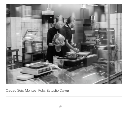
o
p
r
I
k
p
n
Cacao Seis Montes. Foto: Estudio Cavur