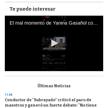
Te puede interesar
El mal momento de Yanina Gasañol con un hincha argentino en "Subrayado"
0
s
e
c
Últimas Noticias
o
n
11:04
d
Conductor de "Subrayado" criticó el paro de
s
o
maestros y generó un fuerte debate: "No tiene
f