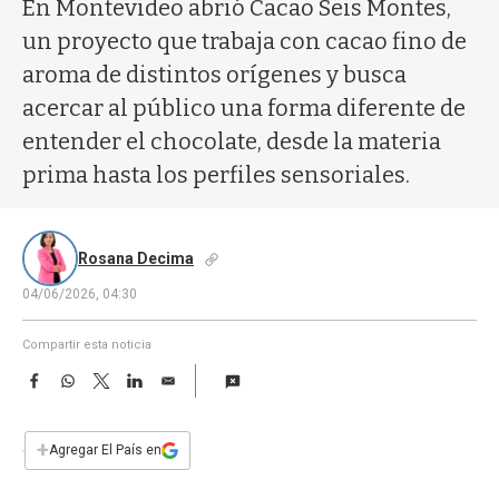
a
En Montevideo abrió Cacao Seis Montes,
un proyecto que trabaja con cacao fino de
aroma de distintos orígenes y busca
acercar al público una forma diferente de
entender el chocolate, desde la materia
prima hasta los perfiles sensoriales.
Rosana Decima
04/06/2026, 04:30
Compartir esta noticia
F
W
T
L
E
a
h
w
i
m
c
a
i
n
a
e
t
t
k
i
+
Agregar El País en
b
s
t
e
l
o
A
e
d