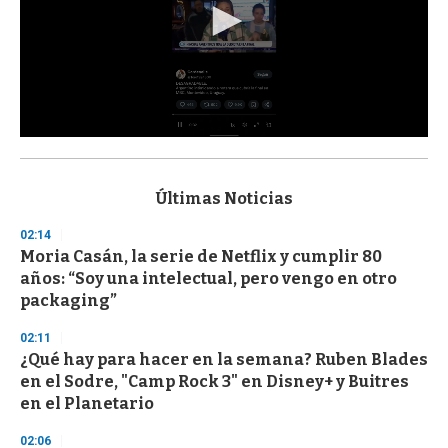
0
s
e
c
Últimas Noticias
o
n
02:14
d
Moria Casán, la serie de Netflix y cumplir 80
s
o
años: “Soy una intelectual, pero vengo en otro
f
packaging”
3
3
s
02:11
e
¿Qué hay para hacer en la semana? Ruben Blades
c
en el Sodre, "Camp Rock 3" en Disney+ y Buitres
o
n
en el Planetario
d
s
02:06