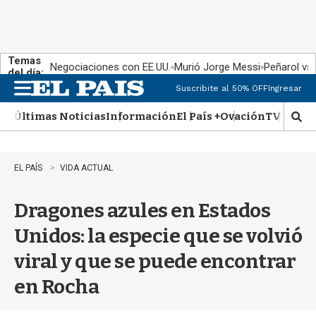
Temas
Negociaciones con EE.UU.
Murió Jorge Messi
Peñarol vs
del día:
Suscribite al 50% OFF
Ingresar
M
e
Últimas Noticias
Información
El País +
Ovación
TV Show
n
M
u
o
s
t
EL PAÍS
VIDA ACTUAL
r
a
Dragones azules en Estados
r
b
Unidos: la especie que se volvió
�
s
viral y que se puede encontrar
q
u
en Rocha
e
d