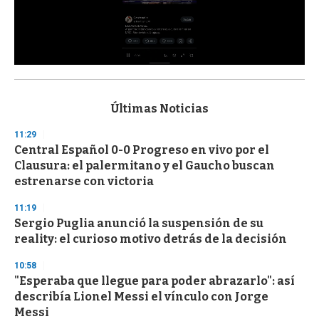
0
s
e
c
Últimas Noticias
o
n
11:29
d
Central Español 0-0 Progreso en vivo por el
s
o
Clausura: el palermitano y el Gaucho buscan
f
estrenarse con victoria
3
3
s
11:19
e
Sergio Puglia anunció la suspensión de su
c
reality: el curioso motivo detrás de la decisión
o
n
d
10:58
s
"Esperaba que llegue para poder abrazarlo": así
describía Lionel Messi el vínculo con Jorge
Messi