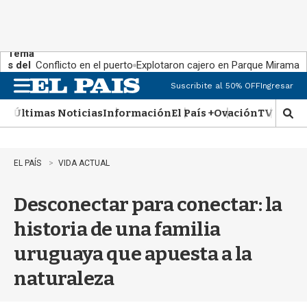
Tema
s del
Conflicto en el puerto
Explotaron cajero en Parque Miramar
día:
Suscribite al 50% OFF
Ingresar
M
e
Últimas Noticias
Información
El País +
Ovación
TV Show
n
M
u
o
s
t
EL PAÍS
VIDA ACTUAL
r
a
Desconectar para conectar: la
r
b
historia de una familia
�
s
uruguaya que apuesta a la
q
u
naturaleza
e
d