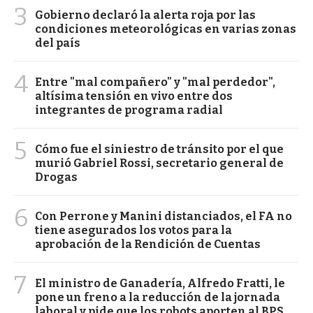
3
Gobierno declaró la alerta roja por las
condiciones meteorológicas en varias zonas
del país
4
Entre "mal compañero" y "mal perdedor",
altísima tensión en vivo entre dos
integrantes de programa radial
5
Cómo fue el siniestro de tránsito por el que
murió Gabriel Rossi, secretario general de
Drogas
6
Con Perrone y Manini distanciados, el FA no
tiene asegurados los votos para la
aprobación de la Rendición de Cuentas
7
El ministro de Ganadería, Alfredo Fratti, le
pone un freno a la reducción de la jornada
laboral y pide que los robots aporten al BPS