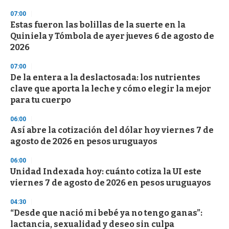
d
s
07:00
Estas fueron las bolillas de la suerte en la
Quiniela y Tómbola de ayer jueves 6 de agosto de
2026
07:00
De la entera a la deslactosada: los nutrientes
clave que aporta la leche y cómo elegir la mejor
para tu cuerpo
06:00
Así abre la cotización del dólar hoy viernes 7 de
agosto de 2026 en pesos uruguayos
06:00
Unidad Indexada hoy: cuánto cotiza la UI este
viernes 7 de agosto de 2026 en pesos uruguayos
04:30
“Desde que nació mi bebé ya no tengo ganas”:
lactancia, sexualidad y deseo sin culpa