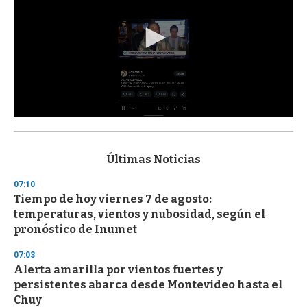
0
s
e
c
Últimas Noticias
o
n
07:10
d
Tiempo de hoy viernes 7 de agosto:
s
o
temperaturas, vientos y nubosidad, según el
f
pronóstico de Inumet
3
3
s
07:03
e
Alerta amarilla por vientos fuertes y
c
persistentes abarca desde Montevideo hasta el
o
n
Chuy