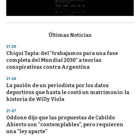
0
s
e
c
Últimas Noticias
o
n
21:26
d
Chiqui Tapia: del "trabajamos para una fase
s
o
completa del Mundial 2030" a teorías
f
conspirativas contra Argentina
3
3
s
21:24
e
La pasión de un periodista por los datos
c
deportivos que hasta le costó un matrimonio: la
o
n
historia de Willy Viola
d
s
21:07
Oddone dijo que las propuestas de Cabildo
Abierto son "contemplables", pero requieren
una "ley aparte"