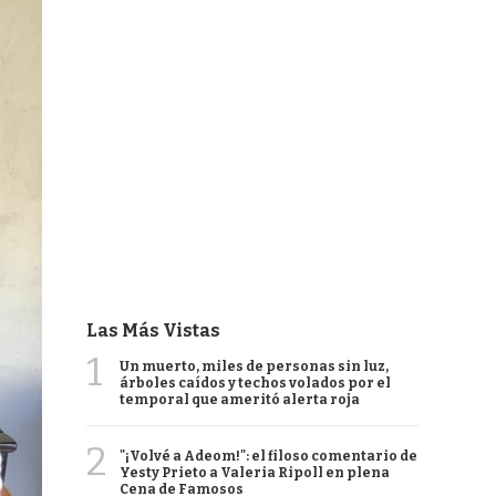
Las Más Vistas
1
Un muerto, miles de personas sin luz,
árboles caídos y techos volados por el
temporal que ameritó alerta roja
2
"¡Volvé a Adeom!": el filoso comentario de
Yesty Prieto a Valeria Ripoll en plena
Cena de Famosos