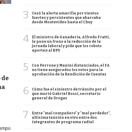
3
Cesó la alerta amarilla por vientos
fuertes y persistentes que abarcaba
desde Montevideo hasta el Chuy
4
El ministro de Ganadería, Alfredo Fratti,
le pone un freno a la reducción de la
jornada laboral y pide que los robots
aporten al BPS
5
Con Perrone y Manini distanciados, el FA
no tiene asegurados los votos para la
aprobación de la Rendición de Cuentas
 de
ha
6
Cómo fue el siniestro de tránsito por el
que murió Gabriel Rossi, secretario
general de Drogas
7
Entre "mal compañero" y "mal perdedor",
altísima tensión en vivo entre dos
integrantes de programa radial
iempo