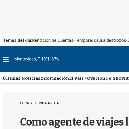
Temas del día:
Rendición de Cuentas
Temporal causa destrozos
Montevideo, T 10° H 67%
M
e
n
u
Últimas Noticias
Información
El País +
Ovación
TV Show
B
EL PAÍS
VIDA ACTUAL
Como agente de viajes l