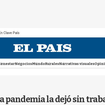
En Clave País
ienestar
Negocios
Mundo
Rurales
Narrativas visuales
Opin
a pandemia la dejó sin trab