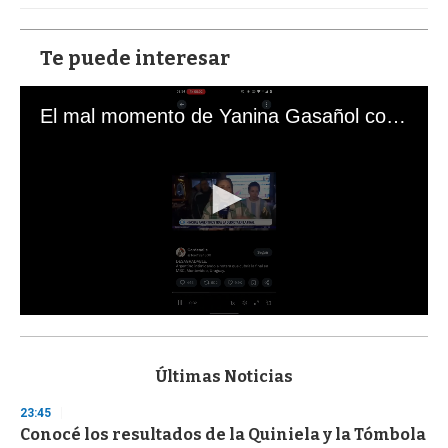
Te puede interesar
El mal momento de Yanina Gasañol con un hincha argentino en "Subrayado"
0
s
e
c
Últimas Noticias
o
n
23:45
d
Conocé los resultados de la Quiniela y la Tómbola
s