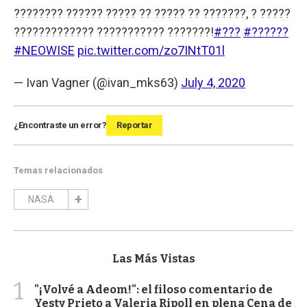
???????? ?????? ????? ?? ????? ?? ???????, ? ?????
????????????? ??????????? ???????!
#???
#??????
#NEOWISE
pic.twitter.com/zo7INtT01l
— Ivan Vagner (@ivan_mks63)
July 4, 2020
¿Encontraste un error?
Reportar
Temas relacionados
NASA
Las Más Vistas
1
"¡Volvé a Adeom!": el filoso comentario de
Yesty Prieto a Valeria Ripoll en plena Cena de