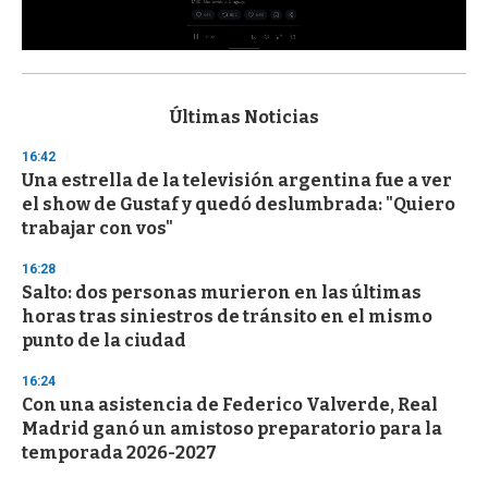
0
s
e
c
Últimas Noticias
o
n
16:42
d
Una estrella de la televisión argentina fue a ver
s
o
el show de Gustaf y quedó deslumbrada: "Quiero
f
trabajar con vos"
3
3
s
16:28
e
Salto: dos personas murieron en las últimas
c
horas tras siniestros de tránsito en el mismo
o
n
punto de la ciudad
d
s
16:24
Con una asistencia de Federico Valverde, Real
Madrid ganó un amistoso preparatorio para la
temporada 2026-2027