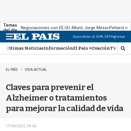
Temas
Negociaciones con EE.UU.
Murió Jorge Messi
Peñarol vs
del día:
Suscribite al 50% OFF
Ingresar
M
e
Últimas Noticias
Información
El País +
Ovación
TV Show
n
M
u
o
s
t
EL PAÍS
VIDA ACTUAL
r
a
Claves para prevenir el
r
b
Alzheimer o tratamientos
�
s
para mejorar la calidad de vida
q
u
e
d
17/08/2022, 09:34