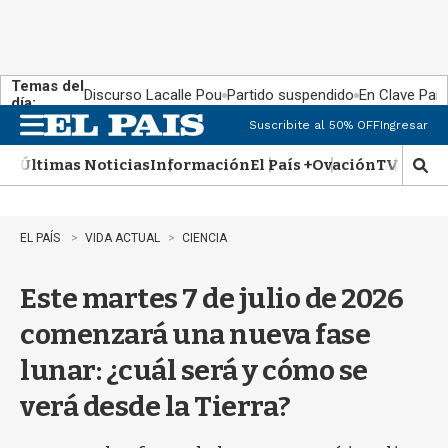
Temas del
Discurso Lacalle Pou
Partido suspendido
En Clave País
día:
Suscribite al 50% OFF
Ingresar
M
e
Últimas Noticias
Información
El País +
Ovación
TV Show
n
M
u
o
s
t
EL PAÍS
VIDA ACTUAL
CIENCIA
r
a
Este martes 7 de julio de 2026
r
b
comenzará una nueva fase
�
s
lunar: ¿cuál será y cómo se
q
u
verá desde la Tierra?
e
d