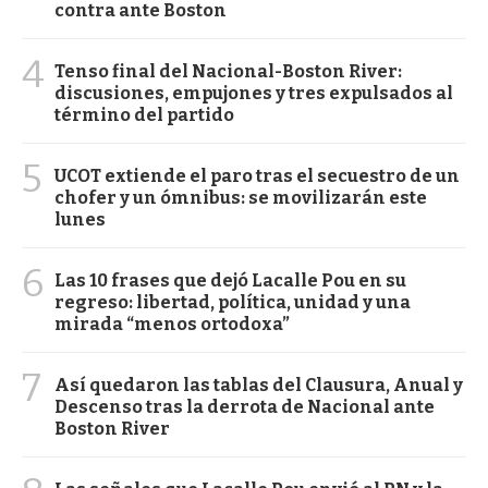
contra ante Boston
4
Tenso final del Nacional-Boston River:
discusiones, empujones y tres expulsados al
término del partido
5
UCOT extiende el paro tras el secuestro de un
chofer y un ómnibus: se movilizarán este
lunes
6
Las 10 frases que dejó Lacalle Pou en su
regreso: libertad, política, unidad y una
mirada “menos ortodoxa”
7
Así quedaron las tablas del Clausura, Anual y
Descenso tras la derrota de Nacional ante
Boston River