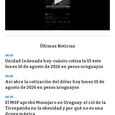
0
s
e
c
Últimas Noticias
o
n
06:00
d
Unidad Indexada hoy: cuánto cotiza la UI este
s
o
lunes 10 de agosto de 2026 en pesos uruguayos
f
3
06:00
3
s
Así abre la cotización del dólar hoy lunes 10 de
e
agosto de 2026 en pesos uruguayos
c
o
04:30
n
d
El MSP aprobó Mounjaro en Uruguay: el rol de la
s
Tirzepatida en la obesidad y por qué no es una
droga mágica