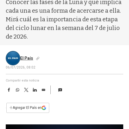
a
Conocer las fases de la Luna y qué implica
cada una es una forma de acercarse a ella.
Mirá cuál es la importancia de esta etapa
del ciclo lunar en la semana del 7 de julio
de 2026.
El País
06/07/2026, 08:02
Compartir esta noticia
F
W
T
L
E
a
h
w
i
m
c
a
i
n
a
e
t
t
k
i
+
Agregar El País en
b
s
t
e
l
o
A
e
d
o
p
r
I
k
p
n