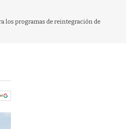
s
q
u
e
ra los programas de reintegración de
d
a
 en