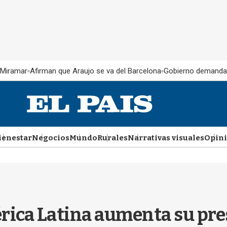
 Miramar
Afirman que Araujo se va del Barcelona
Gobierno demanda
ienestar
Negocios
Mundo
Rurales
Narrativas visuales
Opin
rica Latina aumenta su pre