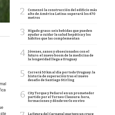
2
Comenzó la construcción del edificio más
alto de América Latina: superará los 470
metros
3
Hígado graso: seis bebidas que pueden
ayudar a cuidar la salud hepática y los
hábitos que las complementan
4
Jóvenes, sanos y obsesionados con el
futuro: el nuevo boom de la medicina de
la longevidad llega a Uruguay
5
Correrá 50 km al día por todo Uruguay: la
historia de superación tras el nuevo
desafío de Santiago Stirling
imal
fica
6
City Torque y Peñarol en un prometedor
partido por el Torneo Clausura: hora,
formaciones y dónde verlo en vivo
ue
este
La figura del Carnaval que tuvo un cruce