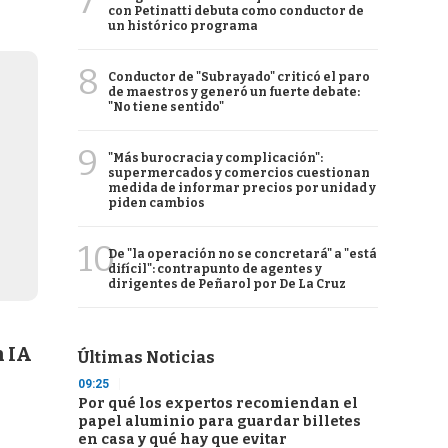
7
con Petinatti debuta como conductor de
un histórico programa
8
Conductor de "Subrayado" criticó el paro
de maestros y generó un fuerte debate:
"No tiene sentido"
9
"Más burocracia y complicación":
supermercados y comercios cuestionan
medida de informar precios por unidad y
piden cambios
10
De "la operación no se concretará" a "está
difícil": contrapunto de agentes y
dirigentes de Peñarol por De La Cruz
n IA
Últimas Noticias
09:25
Por qué los expertos recomiendan el
papel aluminio para guardar billetes
en casa y qué hay que evitar