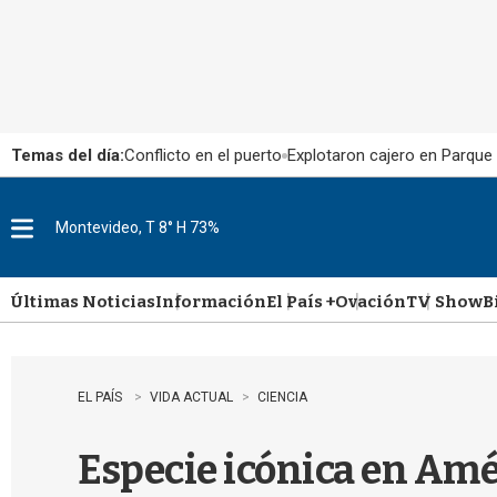
Temas del día:
Conflicto en el puerto
Explotaron cajero en Parque
Montevideo, T 8° H 73%
M
e
n
u
Últimas Noticias
Información
El País +
Ovación
TV Show
B
EL PAÍS
VIDA ACTUAL
CIENCIA
Especie icónica en Amé