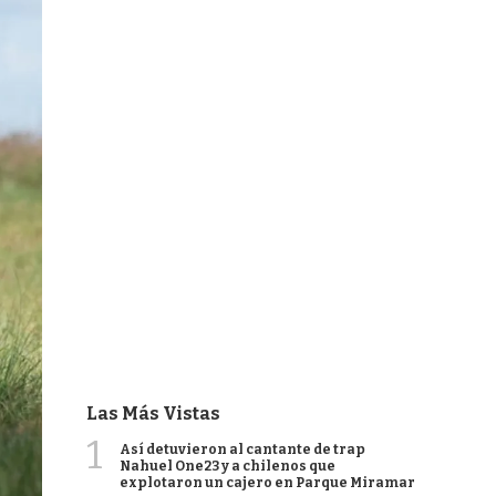
Las Más Vistas
1
Así detuvieron al cantante de trap
Nahuel One23 y a chilenos que
explotaron un cajero en Parque Miramar