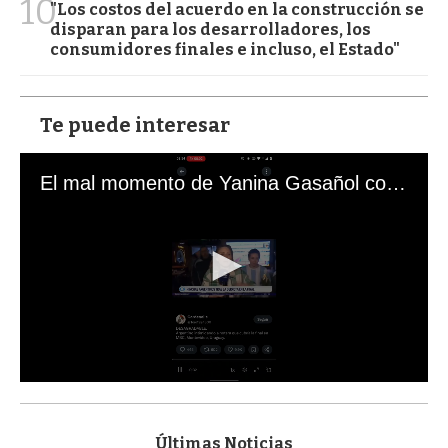
10
"Los costos del acuerdo en la construcción se
disparan para los desarrolladores, los
consumidores finales e incluso, el Estado"
Te puede interesar
El mal momento de Yanina Gasañol con un hincha argentino en "Subrayado"
0
s
e
c
Últimas Noticias