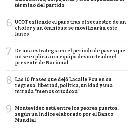
término del partido
6
UCOT extiende el paro tras el secuestro de un
chofer y un ómnibus: se movilizarán este
lunes
7
De una estrategia en el período de pases que
no se explica a un equipo desnorteado: el
presente de Nacional
8
Las 10 frases que dejó Lacalle Pou en su
regreso: libertad, política, unidad y una
mirada “menos ortodoxa”
9
Montevideo está entre los peores puertos,
según un índice elaborado por el Banco
Mundial