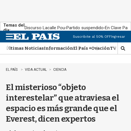
Temas del
Discurso Lacalle Pou
Partido suspendido
En Clave País
día:
Suscribite al 50% OFF
Ingresar
M
e
Últimas Noticias
Información
El País +
Ovación
TV Show
n
M
u
o
s
t
EL PAÍS
VIDA ACTUAL
CIENCIA
r
a
El misterioso “objeto
r
b
interestelar” que atraviesa el
�
s
espacio es más grande que el
q
u
Everest, dicen expertos
e
d