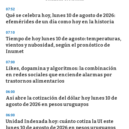
o
n
07:52
d
Qué se celebra hoy, lunes 10 de agosto de 2026:
s
o
efemérides de un día como hoy en la historia
f
3
07:10
3
s
Tiempo de hoy lunes 10 de agosto: temperaturas,
e
vientos y nubosidad, según el pronóstico de
c
Inumet
o
n
d
07:00
s
Likes, dopamina y algoritmos: la combinación
en redes sociales que enciende alarmas por
trastornos alimentarios
06:00
Así abre la cotización del dólar hoy lunes 10 de
agosto de 2026 en pesos uruguayos
06:00
Unidad Indexada hoy: cuánto cotiza la UI este
lunes 10 de agosto de 2026 en pesos uruguayos