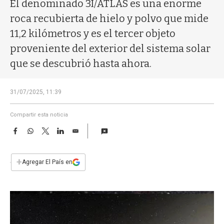
a
El denominado 3I/ATLAS es una enorme
roca recubierta de hielo y polvo que mide
11,2 kilómetros y es el tercer objeto
proveniente del exterior del sistema solar
que se descubrió hasta ahora.
31/07/2025, 11:39
Compartir esta noticia
F
W
T
L
E
a
h
w
i
m
c
a
i
n
a
e
t
t
k
i
+
Agregar El País en
b
s
t
e
l
o
A
e
d
o
p
r
I
k
p
n