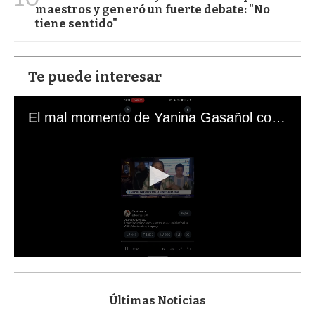
maestros y generó un fuerte debate: "No
tiene sentido"
Te puede interesar
El mal momento de Yanina Gasañol con un hincha argentino en "Subrayado"
0
s
e
c
Últimas Noticias
o