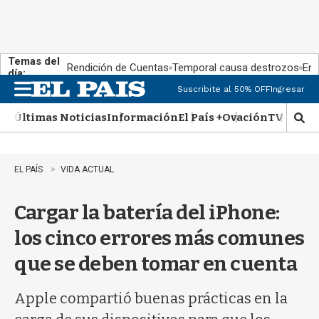
Temas del
Rendición de Cuentas
Temporal causa destrozos
En 
día:
Suscribite al 50% OFF
Ingresar
M
e
Últimas Noticias
Información
El País +
Ovación
TV Show
n
M
u
o
s
t
EL PAÍS
VIDA ACTUAL
r
a
Cargar la batería del iPhone:
r
b
los cinco errores más comunes
�
s
que se deben tomar en cuenta
q
u
e
Apple compartió buenas prácticas en la
d