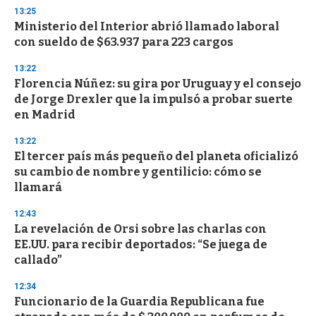
n
13:25
d
Ministerio del Interior abrió llamado laboral
s
o
con sueldo de $63.937 para 223 cargos
f
3
13:22
3
s
Florencia Núñez: su gira por Uruguay y el consejo
e
de Jorge Drexler que la impulsó a probar suerte
c
en Madrid
o
n
d
13:22
s
El tercer país más pequeño del planeta oficializó
su cambio de nombre y gentilicio: cómo se
llamará
12:43
La revelación de Orsi sobre las charlas con
EE.UU. para recibir deportados: “Se juega de
callado”
12:34
Funcionario de la Guardia Republicana fue