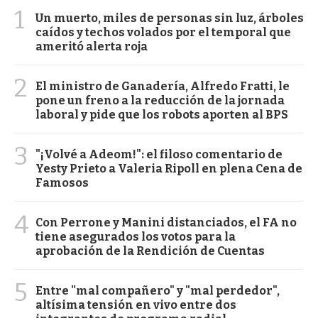
1
Un muerto, miles de personas sin luz, árboles
caídos y techos volados por el temporal que
ameritó alerta roja
2
El ministro de Ganadería, Alfredo Fratti, le
pone un freno a la reducción de la jornada
laboral y pide que los robots aporten al BPS
3
"¡Volvé a Adeom!": el filoso comentario de
Yesty Prieto a Valeria Ripoll en plena Cena de
Famosos
4
Con Perrone y Manini distanciados, el FA no
tiene asegurados los votos para la
aprobación de la Rendición de Cuentas
5
Entre "mal compañero" y "mal perdedor",
altísima tensión en vivo entre dos