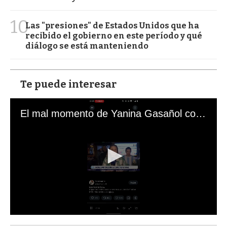
10
Las "presiones" de Estados Unidos que ha
recibido el gobierno en este período y qué
diálogo se está manteniendo
Te puede interesar
El mal momento de Yanina Gasañol con un hincha argentino en "Subrayado"
0
s