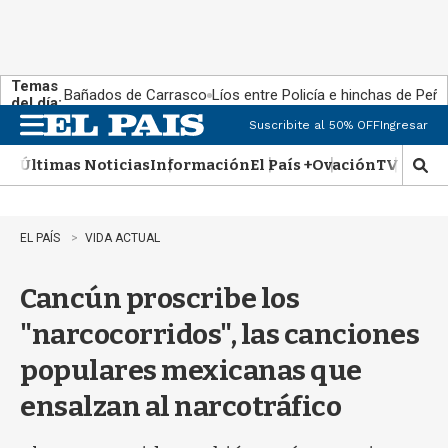
Temas
Bañados de Carrasco
Líos entre Policía e hinchas de Peña
del día:
Suscribite al 50% OFF
Ingresar
M
e
Últimas Noticias
Información
El País +
Ovación
TV Show
n
M
u
o
s
t
EL PAÍS
VIDA ACTUAL
r
a
Cancún proscribe los
r
b
"narcocorridos", las canciones
�
s
populares mexicanas que
q
u
ensalzan al narcotráfico
e
d