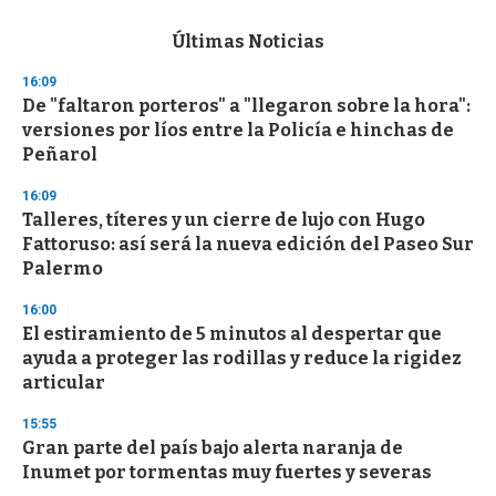
e
c
Últimas Noticias
o
n
16:09
d
De "faltaron porteros" a "llegaron sobre la hora":
s
o
versiones por líos entre la Policía e hinchas de
f
Peñarol
3
3
s
16:09
e
Talleres, títeres y un cierre de lujo con Hugo
c
Fattoruso: así será la nueva edición del Paseo Sur
o
n
Palermo
d
s
16:00
El estiramiento de 5 minutos al despertar que
ayuda a proteger las rodillas y reduce la rigidez
articular
15:55
Gran parte del país bajo alerta naranja de
Inumet por tormentas muy fuertes y severas