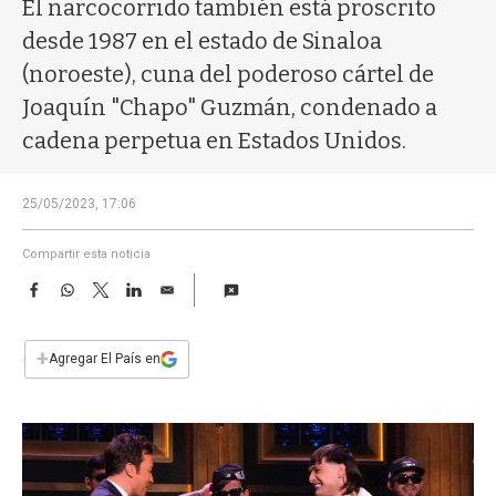
a
El narcocorrido también está proscrito
desde 1987 en el estado de Sinaloa
(noroeste), cuna del poderoso cártel de
Joaquín "Chapo" Guzmán, condenado a
cadena perpetua en Estados Unidos.
25/05/2023, 17:06
Compartir esta noticia
F
W
T
L
E
a
h
w
i
m
c
a
i
n
a
e
t
t
k
i
+
Agregar El País en
b
s
t
e
l
o
A
e
d
o
p
r
I
k
p
n