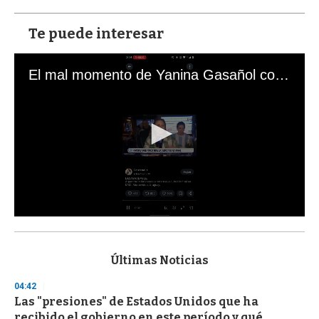
Te puede interesar
El mal momento de Yanina Gasañol con un hincha argentino en "Subrayado"
0
s
e
c
Últimas Noticias
o
n
04:42
d
Las "presiones" de Estados Unidos que ha
s
o
recibido el gobierno en este período y qué