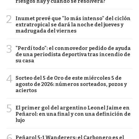
riesgos hay y cuándo se resolverá?
2
Inumet prevé que "lo más intenso" del ciclón
extratropical se dará la noche del jueves y
madrugada del viernes
3
"Perdí todo": el conmovedor pedido de ayuda
de una periodista deportiva tras incendio de
su casa
4
Sorteo del 5 de Oro de este miércoles 5 de
agosto de 2026: números sorteados, pozos y
aciertos
5
El primer gol del argentino Leonel Jaime en
Peñarol: en una final y con una definición de
lujo
6
Peñarol 5-1 Wanderers: el Carbonero es el