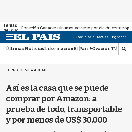
Temas
Conexión Ganadera
Inumet advierte por ciclón extratropi
del día:
Suscribite al 50% OFF
Ingresar
M
e
Últimas Noticias
Información
El País +
Ovación
TV Show
n
M
u
o
s
t
EL PAÍS
VIDA ACTUAL
r
a
Así es la casa que se puede
r
b
comprar por Amazon: a
�
s
prueba de todo, transportable
q
u
y por menos de US$ 30.000
e
d