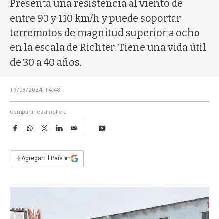
a
Presenta una resistencia al viento de
entre 90 y 110 km/h y puede soportar
terremotos de magnitud superior a ocho
en la escala de Richter. Tiene una vida útil
de 30 a 40 años.
19/03/2024, 14:48
Compartir esta noticia
F
W
T
L
E
a
h
w
i
m
c
a
i
n
a
e
t
t
k
i
+
Agregar El País en
b
s
t
e
l
o
A
e
d
o
p
r
I
k
p
n