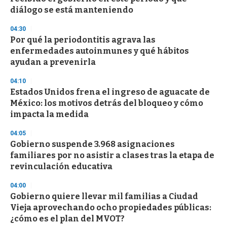
f
diálogo se está manteniendo
3
3
s
04:30
e
Por qué la periodontitis agrava las
c
enfermedades autoinmunes y qué hábitos
o
n
ayudan a prevenirla
d
s
04:10
Estados Unidos frena el ingreso de aguacate de
México: los motivos detrás del bloqueo y cómo
impacta la medida
04:05
Gobierno suspende 3.968 asignaciones
familiares por no asistir a clases tras la etapa de
revinculación educativa
04:00
Gobierno quiere llevar mil familias a Ciudad
Vieja aprovechando ocho propiedades públicas:
¿cómo es el plan del MVOT?