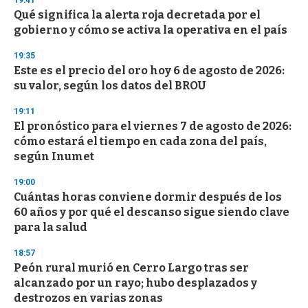
3
s
Qué significa la alerta roja decretada por el
e
gobierno y cómo se activa la operativa en el país
c
o
19:35
n
d
Este es el precio del oro hoy 6 de agosto de 2026:
s
su valor, según los datos del BROU
19:11
El pronóstico para el viernes 7 de agosto de 2026:
cómo estará el tiempo en cada zona del país,
según Inumet
19:00
Cuántas horas conviene dormir después de los
60 años y por qué el descanso sigue siendo clave
para la salud
18:57
Peón rural murió en Cerro Largo tras ser
alcanzado por un rayo; hubo desplazados y
destrozos en varias zonas