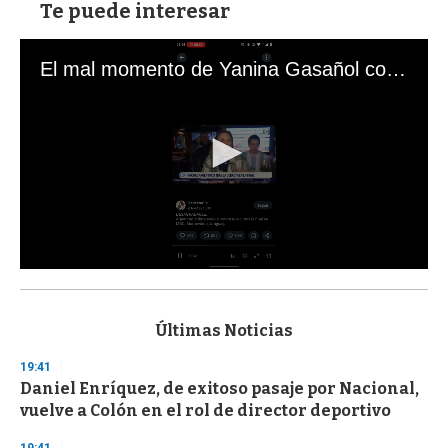
Te puede interesar
El mal momento de Yanina Gasañol con un hincha argentino en "Subrayado"
0
s
e
c
Últimas Noticias
o
n
19:41
d
Daniel Enríquez, de exitoso pasaje por Nacional,
s
o
vuelve a Colón en el rol de director deportivo
f
3
19:41