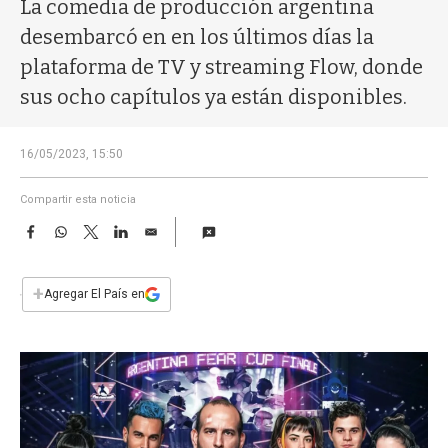
a
La comedia de producción argentina
desembarcó en en los últimos días la
plataforma de TV y streaming Flow, donde
sus ocho capítulos ya están disponibles.
16/05/2023, 15:50
Compartir esta noticia
F
W
T
L
E
a
h
w
i
m
c
a
i
n
a
e
t
t
k
i
+
Agregar El País en
b
s
t
e
l
o
A
e
d
o
p
r
I
k
p
n