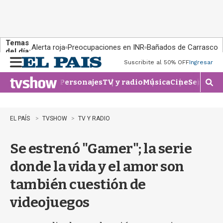
Temas
Alerta roja
Preocupaciones en INR
Bañados de Carrasco
del día:
Suscribite al 50% OFF
Ingresar
M
e
Personajes
TV y radio
Música
Cine
Series
Te
n
M
u
o
s
t
EL PAÍS
TVSHOW
TV Y RADIO
r
a
Se estrenó "Gamer"; la serie
r
b
donde la vida y el amor son
�
s
también cuestión de
q
u
videojuegos
e
d