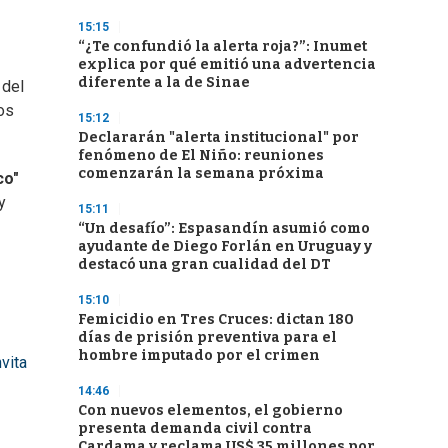
15:15
“¿Te confundió la alerta roja?”: Inumet
explica por qué emitió una advertencia
diferente a la de Sinae
 del
os
15:12
Declararán "alerta institucional" por
fenómeno de El Niño: reuniones
comenzarán la semana próxima
co"
y
15:11
“Un desafío”: Espasandín asumió como
ayudante de Diego Forlán en Uruguay y
destacó una gran cualidad del DT
15:10
Femicidio en Tres Cruces: dictan 180
días de prisión preventiva para el
hombre imputado por el crimen
vita
14:46
Con nuevos elementos, el gobierno
presenta demanda civil contra
Cardama y reclama US$ 35 millones por