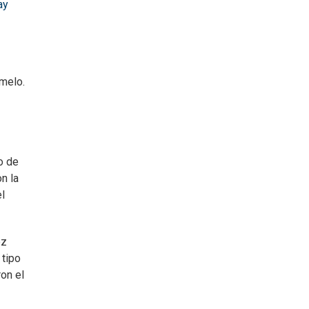
ay
amelo.
o de
n la
l
ez
 tipo
on el