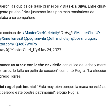
 fueron las duplas de
Galli-Cisneros
y
Díaz-Da Silva
. Entre chist
xigente prueba. "Nos juntamos los tipos más románticos de
eñalaba a su compañero.
as cocinas de
#MasterChefCelebrity
! 💘😍🙌
#MasterChefUY
@XimeTorres8
@pugliainvita
@elfranchuteji
@bbva_uruguay
itter.com/iQ3o87WVPo
uay (@MasterChef_Uy)
May 24, 2023
ntaron un
arroz con leche navideño
con dulce de leche y mere
al arroz le falta un pelín de cocción", comentó Puglia. "La elecció
agregó Torres.
ini rogel patrimonial
. "Está muy bien porque la masa no está se
; celebro este postre patrimonial", elogió Puglia.