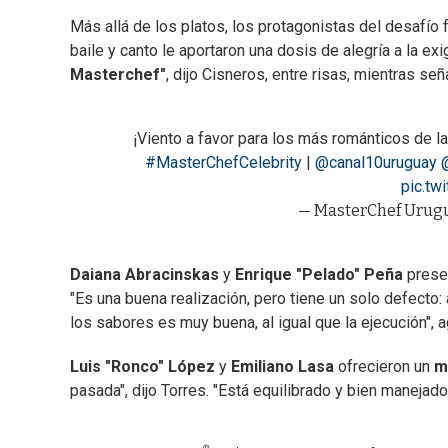
Más allá de los platos, los protagonistas del desafío
baile y canto le aportaron una dosis de alegría a la e
Masterchef"
, dijo Cisneros, entre risas, mientras s
¡Viento a favor para los más románticos de l
#MasterChefCelebrity
|
@canal10uruguay
pic.tw
— MasterChef Urug
Daiana Abracinskas
y
Enrique "Pelado" Peña
prese
"Es una buena realización, pero tiene un solo defecto: 
los sabores es muy buena, al igual que la ejecución", 
Luis "Ronco" López
y
Emiliano Lasa
ofrecieron un
m
pasada", dijo Torres. "Está equilibrado y bien manejado