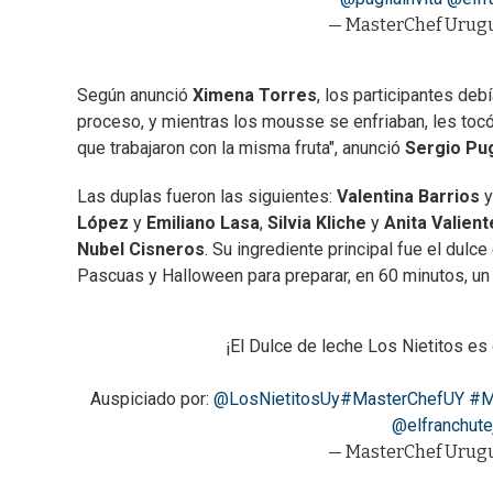
— MasterChef Urug
Según anunció
Ximena Torres
, los participantes de
proceso, y mientras los mousse se enfriaban, les tocó
que trabajaron con la misma fruta", anunció
Sergio Pug
Las duplas fueron las siguientes:
Valentina Barrios
López
y
Emiliano Lasa
,
Silvia Kliche
y
Anita Valient
Nubel Cisneros
. Su ingrediente principal fue el dul
Pascuas y Halloween para preparar, en 60 minutos, un
¡El Dulce de leche Los Nietitos es 
Auspiciado por:
@LosNietitosUy
#MasterChefUY
#M
@elfranchutej
— MasterChef Urug