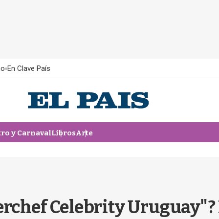
ño
En Clave País
tro y Carnaval
Libros
Arte
erchef Celebrity Uruguay"?