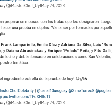
uay (@MasterChef_Uy)
May 24, 2023
bían preparar un mousse con las frutas que les designaron. Luego
 hacer una prueba en duplas. "Van a ser por formadas por aquell
lia
.
y
Frank Lampariello
,
Emilia Díaz
y
Adriana Da Silva
,
Luis "Ron
e
, y
Daiana Abracinskas
y
Enrique "Pelado" Peña
, y
Fito Galli
ce de leche y debían basarse en celebraciones como San Valentín,
 postre temático.
el ingrediente estrella de la prueba de hoy! 😋🙌🔥
asterChefCelebrity
|
@canal10uruguay
@XimeTorres8
@pugliain
i
pic.twitter.com/TFeXNItoTt
uay (@MasterChef_Uy)
May 24, 2023