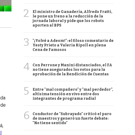
2
El ministro de Ganadería, Alfredo Fratti,
le pone un freno a la reducción de la
jornada laboral y pide que los robots
aporten al BPS
3
"¡Volvé a Adeom!": el filoso comentario de
Yesty Prieto a Valeria Ripoll en plena
Cena de Famosos
4
Con Perrone y Manini distanciados, el FA
no tiene asegurados los votos para la
aprobación de la Rendición de Cuentas
5
Entre "mal compañero" y "mal perdedor",
altísima tensión en vivo entre dos
ada
integrantes de programa radial
 de
6
Conductor de "Subrayado" criticó el paro
de maestros y generó un fuerte debate:
"No tiene sentido"
á,
l