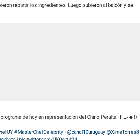
ieron repartir los ingredientes. Luego subieron al balcón y se
 programa de hoy en representación del Chino Peralta. 👨‍🍳🔥👏
hefUY
#MasterChefCelebrity
|
@canal10uruguay
@XimeTorres8
anchuteji
pic.twitter.com/UK0gjzIt24