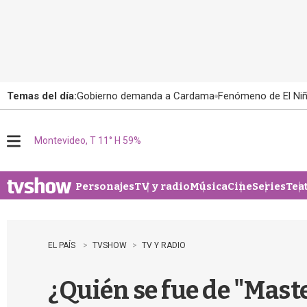
Temas del día:
Gobierno demanda a Cardama
Fenómeno de El Ni
Montevideo, T 11° H 59%
M
e
n
u
Personajes
TV y radio
Música
Cine
Series
Tea
EL PAÍS
TVSHOW
TV Y RADIO
¿Quién se fue de "Mast