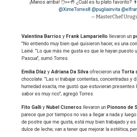
¡Manos arriba! ✋👀🤚 ¿Cuál es tu plato favorito? 
@XimeTorres8
@pugliainvita
@elfran
— MasterChef Urug
Valentina Barrios
y
Frank Lampariello
llevaron un
p
"No entiendo muy bien qué quisieron hacer, es una conf
Lainé. "Lo que más me gusta es que le hayan puesto u
Pascua", sumó Torres.
Emilia Díaz
y
Adriana Da Silva
ofrecieron una
Torta 
chocolate. "Las vi trabajar contentas, concentradas y 
humedad exacta, me gustó que estuvieran presentes la
sabor es muy rico", agregó Torres.
Fito Galli
y
Nubel Cisneros
llevaron un
Pionono de S
parece que por tiempos no vas a llegar a nada y luego
de postre que me gusta, está muy bien trabajado y es 
dulce de leche; van a tener que mejorar la estética, pe