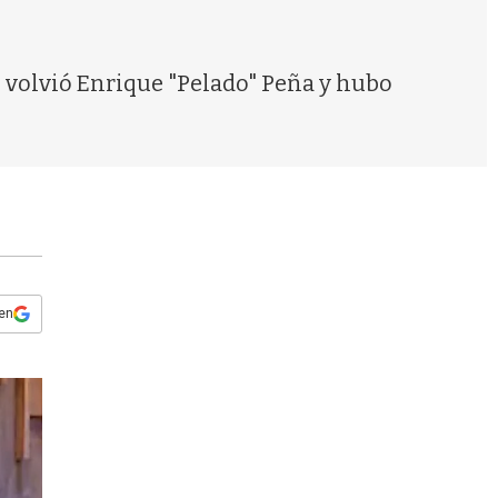
s
q
u
e
: volvió Enrique "Pelado" Peña y hubo
d
a
 en