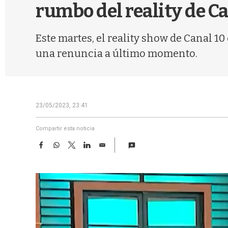
rumbo del reality de Ca
Este martes, el reality show de Canal 1
una renuncia a último momento.
23/05/2023, 23:41
Compartir esta noticia
F
W
T
L
E
a
h
w
i
m
c
a
i
n
a
e
t
t
k
i
b
s
t
e
l
o
A
e
d
o
p
r
I
k
p
n