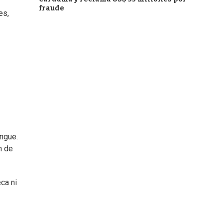
fraude
es,
ngue.
n de
ca ni