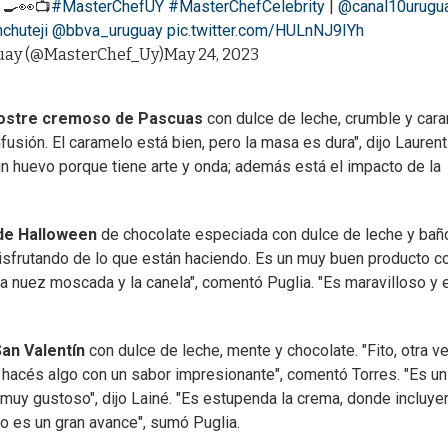
‍🍳👀📺
#MasterChefUY
#MasterChefCelebrity
|
@canal10urugu
chuteji
@bbva_uruguay
pic.twitter.com/HULnNJ9IYh
uay (@MasterChef_Uy)
May 24, 2023
ostre cremoso de Pascuas
con dulce de leche, crumble y car
usión. El caramelo está bien, pero la masa es dura", dijo Laurent
n huevo porque tiene arte y onda; además está el impacto de la
de Halloween
de chocolate especiada con dulce de leche y bañ
disfrutando de lo que están haciendo. Es un muy buen producto co
 nuez moscada y la canela", comentó Puglia. "Es maravilloso y e
an Valentín
con dulce de leche, mente y chocolate. "Fito, otra v
 hacés algo con un sabor impresionante", comentó Torres. "Es un
muy gustoso", dijo Lainé. "Es estupenda la crema, donde incluyer
ro es un gran avance", sumó Puglia.