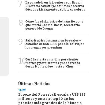
7
La paradoja en la frontera con Brasil:
Rivera no construye edificios hace una
década y Livramento explota con obras
8
Cómo fue el siniestro de tránsito por el
que murió Gabriel Rossi, secretario
general de Drogas
9
Safaris privados, auroras boreales y
estadías de US$ 3.000 por día: así viajan
los uruguayos premium
10
Cesó la alerta amarilla por vientos
fuertes y persistentes que abarcaba
desde Montevideo hasta el Chuy
Últimas Noticias
15:29
El pozo del Powerball escala a US$ 856
millones y entra al top 10 de los
premios más grandes de la historia