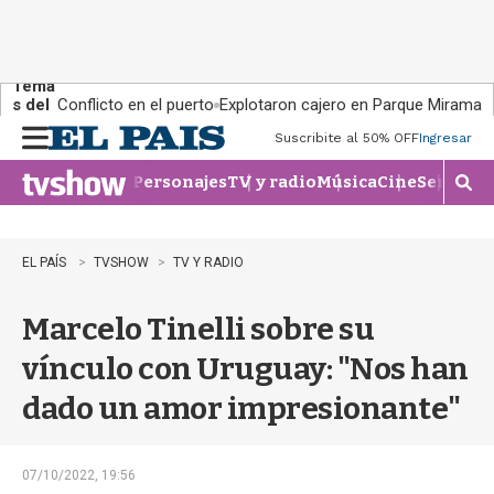
Tema
s del
Conflicto en el puerto
Explotaron cajero en Parque Miramar
día:
Suscribite al 50% OFF
Ingresar
M
e
Personajes
TV y radio
Música
Cine
Series
Te
n
M
u
o
s
t
EL PAÍS
TVSHOW
TV Y RADIO
r
a
Marcelo Tinelli sobre su
r
b
vínculo con Uruguay: "Nos han
�
s
dado un amor impresionante"
q
u
e
d
07/10/2022, 19:56