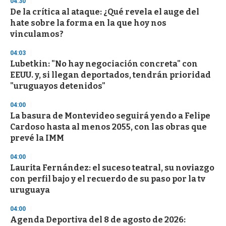
04:30
e
De la crítica al ataque: ¿Qué revela el auge del
c
hate sobre la forma en la que hoy nos
o
n
vinculamos?
d
s
04:03
Lubetkin: "No hay negociación concreta" con
EEUU. y, si llegan deportados, tendrán prioridad
"uruguayos detenidos"
04:00
La basura de Montevideo seguirá yendo a Felipe
Cardoso hasta al menos 2055, con las obras que
prevé la IMM
04:00
Laurita Fernández: el suceso teatral, su noviazgo
con perfil bajo y el recuerdo de su paso por la tv
uruguaya
04:00
Agenda Deportiva del 8 de agosto de 2026: