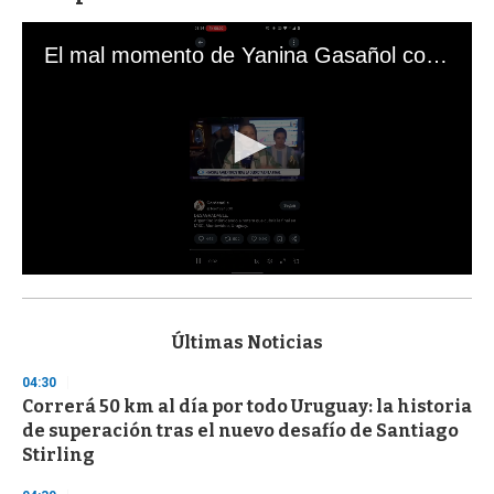
El mal momento de Yanina Gasañol con un hincha argentino en "Subrayado"
0
s
e
c
Últimas Noticias
o
n
04:30
d
Correrá 50 km al día por todo Uruguay: la historia
s
o
de superación tras el nuevo desafío de Santiago
f
Stirling
3
3
s