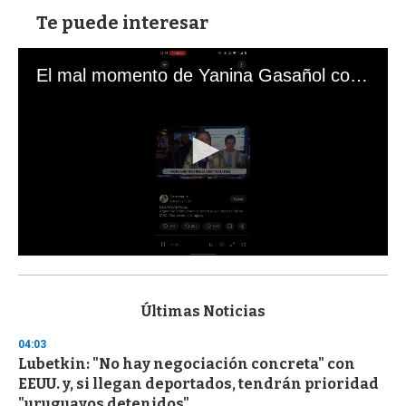
Te puede interesar
El mal momento de Yanina Gasañol con un hincha argentino en "Subrayado"
0
s
e
c
Últimas Noticias
o
n
04:03
d
Lubetkin: "No hay negociación concreta" con
s
o
EEUU. y, si llegan deportados, tendrán prioridad
f
"uruguayos detenidos"