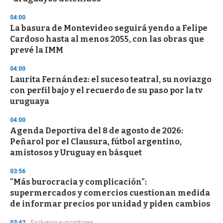
3
3
s
04:00
e
La basura de Montevideo seguirá yendo a Felipe
c
Cardoso hasta al menos 2055, con las obras que
o
n
prevé la IMM
d
s
04:00
Laurita Fernández: el suceso teatral, su noviazgo
con perfil bajo y el recuerdo de su paso por la tv
uruguaya
04:00
Agenda Deportiva del 8 de agosto de 2026:
Peñarol por el Clausura, fútbol argentino,
amistosos y Uruguay en básquet
03:56
"Más burocracia y complicación":
supermercados y comercios cuestionan medida
de informar precios por unidad y piden cambios
03:42
Exclusivo suscriptores