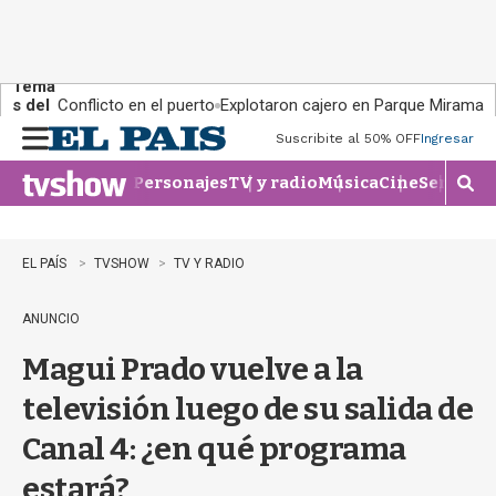
Tema
s del
Conflicto en el puerto
Explotaron cajero en Parque Miramar
día:
Suscribite al 50% OFF
Ingresar
M
e
Personajes
TV y radio
Música
Cine
Series
Te
n
M
u
o
s
t
EL PAÍS
TVSHOW
TV Y RADIO
r
a
ANUNCIO
r
b
Magui Prado vuelve a la
�
s
televisión luego de su salida de
q
u
Canal 4: ¿en qué programa
e
d
estará?