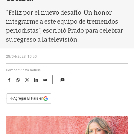
a
"Feliz por el nuevo desafío. Un honor
integrarme a este equipo de tremendos
periodistas", escribió Prado para celebrar
su regreso a la televisión.
28/04/2023, 10:50
Compartir esta noticia
F
W
T
L
E
a
h
w
i
m
c
a
i
n
a
e
t
t
k
i
+
Agregar El País en
b
s
t
e
l
o
A
e
d
o
p
r
I
k
p
n