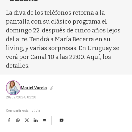
a
La diva de los teléfonos retorna a la
pantalla con su clásico programa el
domingo 22, después de cinco años lejos
del aire. Tendrá a María Becerra en su
living, y varias sorpresas. En Uruguay se
verá por Canal 10 a las 22:00. Aquí, los
detalles.
Mariel Varela
20/09/2024, 02:20
Compartir esta noticia
F
W
T
L
E
a
h
w
i
m
c
a
i
n
a