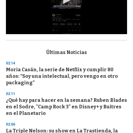
0
s
e
c
Últimas Noticias
o
n
02:14
d
Moria Casán, la serie de Netflix y cumplir 80
s
o
años: “Soy una intelectual, pero vengo en otro
f
packaging”
3
3
s
02:11
e
¿Qué hay para hacer en la semana? Ruben Blades
c
en el Sodre, "Camp Rock 3" en Disney+ y Buitres
o
n
en el Planetario
d
s
02:06
La Triple Nelson: su show en La Trastienda, la