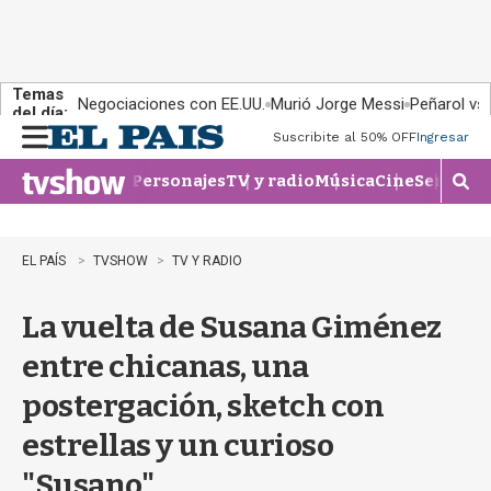
Temas
Negociaciones con EE.UU.
Murió Jorge Messi
Peñarol vs
del día:
Suscribite al 50% OFF
Ingresar
M
e
Personajes
TV y radio
Música
Cine
Series
Te
n
M
u
o
s
t
EL PAÍS
TVSHOW
TV Y RADIO
r
a
La vuelta de Susana Giménez
r
b
entre chicanas, una
�
s
postergación, sketch con
q
u
estrellas y un curioso
e
d
"Susano"