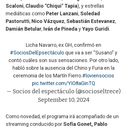
Scaloni
,
Claudio "Chiqui" Tapia
), y estrellas
mediáticas como
Peter Lanzani
,
Soledad
Pastorutti
,
Nico Vázquez
,
Sebastián Estevanez
,
Damián Betular
,
Iván de Pineda
y
Yayo Guridi
.
Licha Navarro, ex GH, confirmó en
#SociosDelEpsectáculo
que va a ser “Susano” y
contó cuáles son sus sensaciones. Por otro lado,
habló sobre la ausencia del Chino y Furia en la
ceremonia de los Martín Fierro.
#loviensocios
pic.twitter.com/YIO8aGinTQ
— Socios del espectáculo (@socioseltrece)
September 10, 2024
Como novedad, el programa irá acompañado de un
streaming conducido por
Sofía Gonet, Pablo