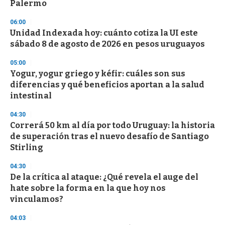
n
Palermo
d
s
06:00
Unidad Indexada hoy: cuánto cotiza la UI este
sábado 8 de agosto de 2026 en pesos uruguayos
05:00
Yogur, yogur griego y kéfir: cuáles son sus
diferencias y qué beneficios aportan a la salud
intestinal
04:30
Correrá 50 km al día por todo Uruguay: la historia
de superación tras el nuevo desafío de Santiago
Stirling
04:30
De la crítica al ataque: ¿Qué revela el auge del
hate sobre la forma en la que hoy nos
vinculamos?
04:03