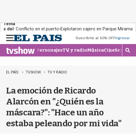
Tema
s del
Conflicto en el puerto
Explotaron cajero en Parque Miramar
día:
Suscribite al 50% OFF
Ingresar
M
e
Personajes
TV y radio
Música
Cine
Series
Te
n
M
u
o
s
t
EL PAÍS
TVSHOW
TV Y RADIO
r
a
La emoción de Ricardo
r
b
Alarcón en "¿Quién es la
�
s
máscara?": "Hace un año
q
u
estaba peleando por mi vida"
e
d