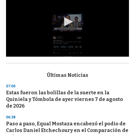
0
s
e
c
Últimas Noticias
o
n
07:00
d
Estas fueron las bolillas de la suerte en la
s
o
Quiniela y Tómbola de ayer viernes 7 de agosto
f
de 2026
3
3
s
06:38
e
Paso a paso, Equal Mostaza encabezó el podio de
c
Carlos Daniel Etchechoury en el Comparación de
o