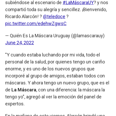
subiéndose al escenario de
#LaMáscaraUY
? y nos
compartió toda su alegría y sencillez. ¡Bienvenido,
Ricardo Alarcón! ?
@teledoce
?
pic.twitter.com/edehwZgwsC
— Quién Es La Máscara Uruguay (@lamascarauy)
June 24, 2022
"Y cuando estaba luchando por mi vida, todo el
personal de la salud, por quienes tengo un cariño
enorme, y es uno de los nuevos grupos que
incorporé al grupo de amigos, estaban todos con
máscaras. Y ahora tengo un nuevo grupo, que es el
de
La Máscara
, con una diferencia: la máscara la
tengo yo", agregó al ver la emoción del panel de
expertos.
En la mañana de este viernes, Alarcón brindó una