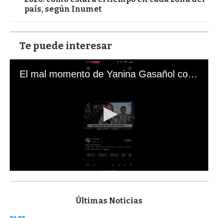
país, según Inumet
Te puede interesar
El mal momento de Yanina Gasañol con un hincha argentino en "Subrayado"
0
s
e
c
Últimas Noticias
o
n