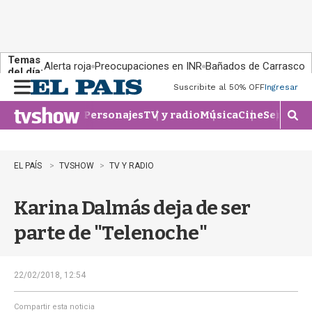
Temas
Alerta roja
Preocupaciones en INR
Bañados de Carrasco
del día:
Suscribite al 50% OFF
Ingresar
M
e
Personajes
TV y radio
Música
Cine
Series
Te
n
M
u
o
s
t
EL PAÍS
TVSHOW
TV Y RADIO
r
a
Karina Dalmás deja de ser
r
b
parte de "Telenoche"
�
s
q
u
22/02/2018, 12:54
e
d
Compartir esta noticia