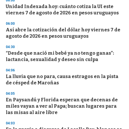
06:00
d
Unidad Indexada hoy: cuánto cotiza la UI este
s
o
viernes 7 de agosto de 2026 en pesos uruguayos
f
3
06:00
3
s
Así abre la cotización del dólar hoy viernes 7 de
e
agosto de 2026 en pesos uruguayos
c
o
04:30
n
d
“Desde que nació mi bebé ya no tengo ganas”:
s
lactancia, sexualidad y deseo sin culpa
04:06
La lluvia que no para, causa estragos en la pista
de césped de Maroñas
04:05
En Paysandú y Florida esperan que decenas de
miles vayan a ver al Papa; buscan lugares para
las misas al aire libre
04:03