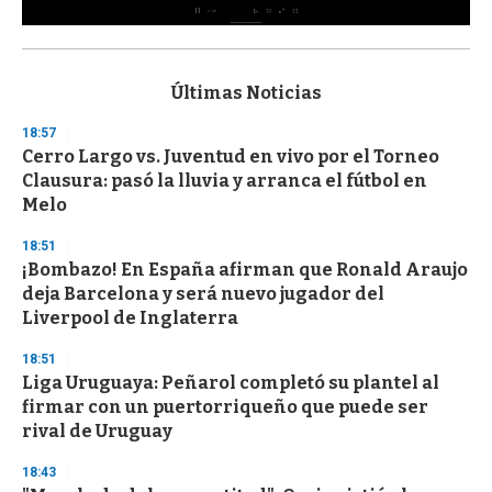
0
s
e
c
Últimas Noticias
o
n
18:57
d
Cerro Largo vs. Juventud en vivo por el Torneo
s
o
Clausura: pasó la lluvia y arranca el fútbol en
f
Melo
3
3
s
18:51
e
¡Bombazo! En España afirman que Ronald Araujo
c
deja Barcelona y será nuevo jugador del
o
n
Liverpool de Inglaterra
d
s
18:51
Liga Uruguaya: Peñarol completó su plantel al
firmar con un puertorriqueño que puede ser
rival de Uruguay
18:43