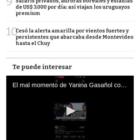
9
Safaris privados, auroras boreales y estadías
de US$ 3.000 por día: así viajan los uruguayos
premium
10
Cesó la alerta amarilla por vientos fuertes y
persistentes que abarcaba desde Montevideo
hasta el Chuy
Te puede interesar
El mal momento de Yanina Gasañol con un hincha argentino en "Subrayado"