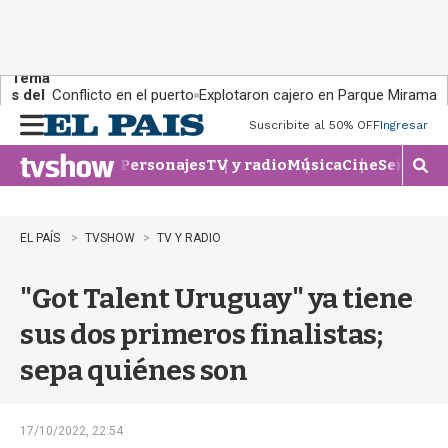
Tema
s del
Conflicto en el puerto
Explotaron cajero en Parque Miramar
día:
Suscribite al 50% OFF
Ingresar
M
e
Personajes
TV y radio
Música
Cine
Series
Te
n
M
u
o
s
t
EL PAÍS
TVSHOW
TV Y RADIO
r
a
"Got Talent Uruguay" ya tiene
r
b
sus dos primeros finalistas;
�
s
sepa quiénes son
q
u
e
d
17/10/2022, 22:54