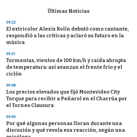
e
c
Últimas Noticias
o
n
09:22
d
El extricolor Alexis Rolín debutó como cantante,
s
o
respondió a las críticas y aclaró su futuro en la
f
música
3
3
s
09:21
e
Tormentas, vientos de 100 km/h y caída abrupta
c
de temperatura: así avanzan el frente frío y el
o
n
ciclón
d
s
09:08
Los precios elevados que fijó Montevideo City
Torque para recibir a Peñarol en el Charrúa por
el Torneo Clausura
09:00
Por qué algunas personas lloran durante una
discusión y qué revela esa reacción, según una
psicóloga