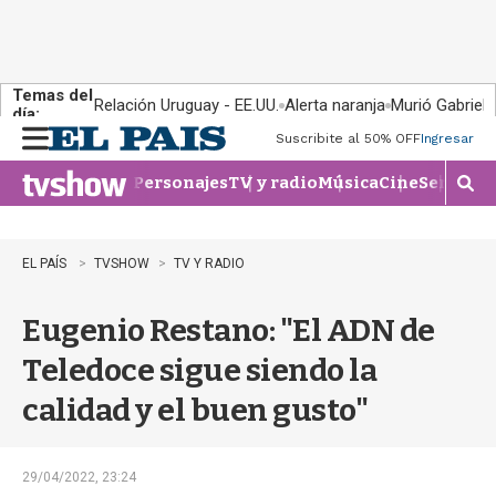
Temas del
Relación Uruguay - EE.UU.
Alerta naranja
Murió Gabriel 
día:
Suscribite al 50% OFF
Ingresar
M
e
Personajes
TV y radio
Música
Cine
Series
Te
n
M
u
o
s
t
EL PAÍS
TVSHOW
TV Y RADIO
r
a
Eugenio Restano: "El ADN de
r
b
Teledoce sigue siendo la
�
s
calidad y el buen gusto"
q
u
e
d
29/04/2022, 23:24