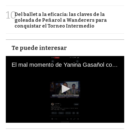
10
Del ballet a la eficacia: las claves de la
goleada de Peñarol a Wanderers para
conquistar el Torneo Intermedio
Te puede interesar
El mal momento de Yanina Gasañol con un hincha argentino en "Subrayado"
0
s