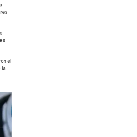
na
ires
le
 es
ron el
 la