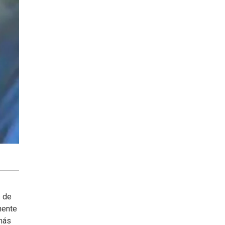
s de
mente
 más