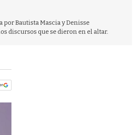
s
q
u
e
a por Bautista Mascia y Denisse
d
s discursos que se dieron en el altar.
a
 en