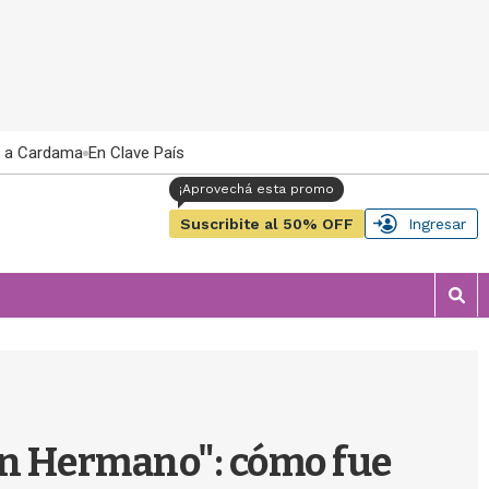
 a Cardama
En Clave País
Suscribite al 50% OFF
Ingresar
M
o
s
t
r
a
r
an Hermano": cómo fue
b
�