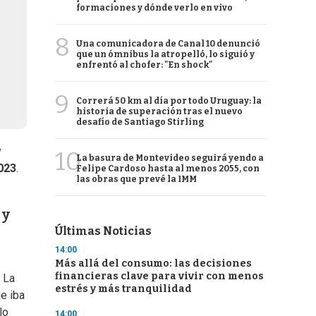
formaciones y dónde verlo en vivo
8
Una comunicadora de Canal 10 denunció
que un ómnibus la atropelló, lo siguió y
enfrentó al chofer: "En shock"
9
Correrá 50 km al día por todo Uruguay: la
historia de superación tras el nuevo
desafío de Santiago Stirling
y
10
La basura de Montevideo seguirá yendo a
023
.
Felipe Cardoso hasta al menos 2055, con
las obras que prevé la IMM
 y
Últimas Noticias
14:00
Más allá del consumo: las decisiones
financieras clave para vivir con menos
 La
estrés y más tranquilidad
ue iba
lo
14:00