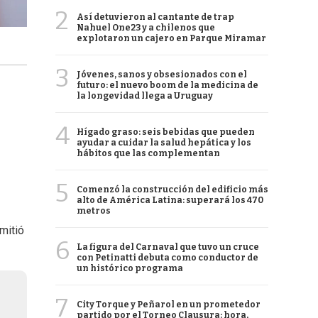
2
Así detuvieron al cantante de trap
Nahuel One23 y a chilenos que
explotaron un cajero en Parque Miramar
3
Jóvenes, sanos y obsesionados con el
futuro: el nuevo boom de la medicina de
la longevidad llega a Uruguay
4
Hígado graso: seis bebidas que pueden
ayudar a cuidar la salud hepática y los
hábitos que las complementan
5
Comenzó la construcción del edificio más
alto de América Latina: superará los 470
metros
rmitió
6
La figura del Carnaval que tuvo un cruce
con Petinatti debuta como conductor de
un histórico programa
7
City Torque y Peñarol en un prometedor
partido por el Torneo Clausura: hora,