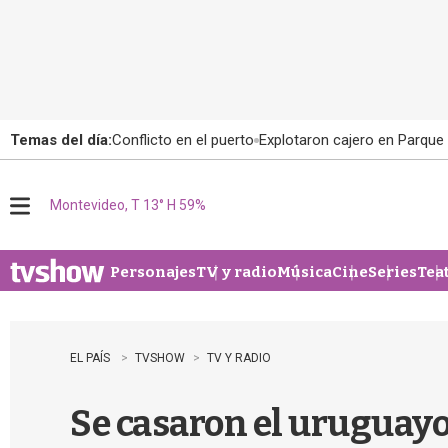
Temas del día:
Conflicto en el puerto
Explotaron cajero en Parque
Montevideo, T 13° H 59%
M
e
n
u
Personajes
TV y radio
Música
Cine
Series
Tea
EL PAÍS
TVSHOW
TV Y RADIO
Se casaron el uruguayo