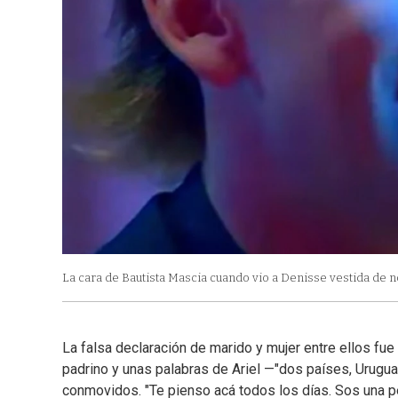
La cara de Bautista Mascia cuando vio a Denisse vestida de 
La falsa declaración de marido y mujer entre ellos fu
padrino y unas palabras de Ariel —"dos países, Urugu
conmovidos. "Te pienso acá todos los días. Sos una 