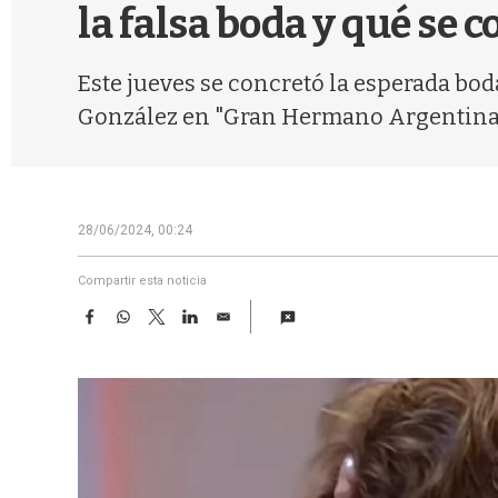
la falsa boda y qué se 
Este jueves se concretó la esperada bod
González en "Gran Hermano Argentina". L
28/06/2024, 00:24
Compartir esta noticia
F
W
T
L
E
a
h
w
i
m
c
a
i
n
a
e
t
t
k
i
b
s
t
e
l
o
A
e
d
o
p
r
I
k
p
n