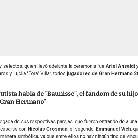
y selectos: quien llevó adelante la ceremonia fue
Ariel Ansaldi
s y Lucila "Tora" Villar, todos
jugadores de Gran Hermano 2
ista habla de "Baunisse", el fandom de su hijo
 "Gran Hermano"
legada de sus respectivas parejas, que fueron entrando de a una.
a casarse con
Nicolás Grosman
; el segundo,
Emmanuel Vich
, q
manera simbólica, ya que entre ellos no hay ningún tipo de víncu