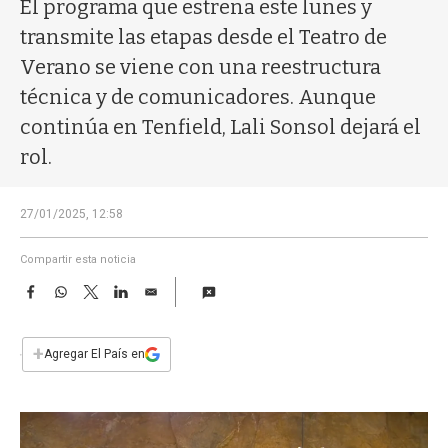
a
El programa que estrena este lunes y
transmite las etapas desde el Teatro de
Verano se viene con una reestructura
técnica y de comunicadores. Aunque
continúa en Tenfield, Lali Sonsol dejará el
rol.
27/01/2025, 12:58
Compartir esta noticia
F
W
T
L
E
a
h
w
i
m
c
a
i
n
a
e
t
t
k
i
+
Agregar El País en
b
s
t
e
l
o
A
e
d
o
p
r
I
k
p
n