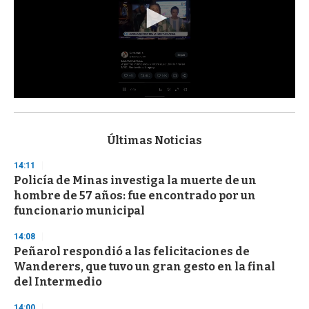
0
s
e
c
Últimas Noticias
o
n
14:11
d
Policía de Minas investiga la muerte de un
s
o
hombre de 57 años: fue encontrado por un
f
funcionario municipal
3
3
s
14:08
e
Peñarol respondió a las felicitaciones de
c
Wanderers, que tuvo un gran gesto en la final
o
n
del Intermedio
d
s
14:00