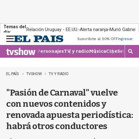
Temas del
Relación Uruguay - EE.UU.
Alerta naranja
Murió Gabriel 
día:
Suscribite al 50% OFF
Ingresar
M
e
Personajes
TV y radio
Música
Cine
Series
Te
n
M
u
o
s
t
EL PAÍS
TVSHOW
TV Y RADIO
r
a
"Pasión de Carnaval" vuelve
r
b
con nuevos contenidos y
�
s
renovada apuesta periodística:
q
u
habrá otros conductores
e
d