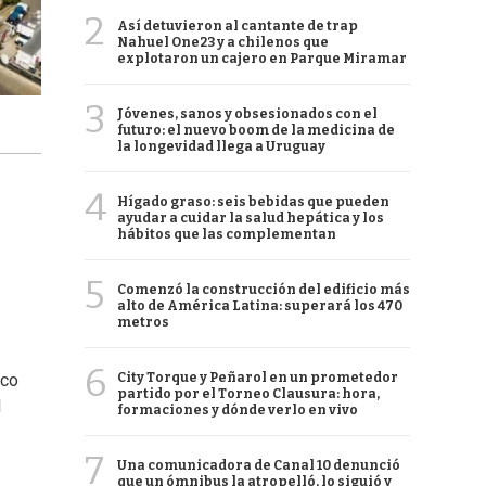
2
Así detuvieron al cantante de trap
Nahuel One23 y a chilenos que
explotaron un cajero en Parque Miramar
3
Jóvenes, sanos y obsesionados con el
futuro: el nuevo boom de la medicina de
la longevidad llega a Uruguay
4
Hígado graso: seis bebidas que pueden
ayudar a cuidar la salud hepática y los
hábitos que las complementan
5
Comenzó la construcción del edificio más
alto de América Latina: superará los 470
metros
6
City Torque y Peñarol en un prometedor
ico
partido por el Torneo Clausura: hora,
l
formaciones y dónde verlo en vivo
7
Una comunicadora de Canal 10 denunció
que un ómnibus la atropelló, lo siguió y