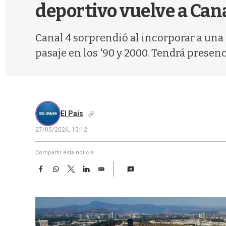
deportivo vuelve a Cana
Canal 4 sorprendió al incorporar a una 
pasaje en los '90 y 2000. Tendrá presen
El País
27/05/2026, 15:12
Compartir esta noticia
F
W
T
L
E
a
h
w
i
m
c
a
i
n
a
e
t
t
k
i
b
s
t
e
l
o
A
e
d