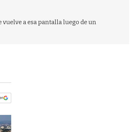
s
q
u
e
e vuelve a esa pantalla luego de un
d
a
 en