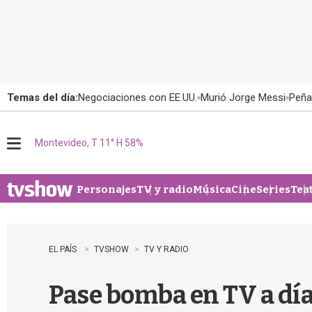
Temas del día:
Negociaciones con EE.UU.
Murió Jorge Messi
Peña
Montevideo, T 11° H 58%
M
e
n
u
Personajes
TV y radio
Música
Cine
Series
Tea
EL PAÍS
TVSHOW
TV Y RADIO
Pase bomba en TV a día