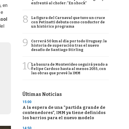
enfrentó al chofer: "En shock"
, en
 e
8
La figura del Carnaval que tuvo un cruce
nsol
con Petinatti debuta como conductor de
del
un histórico programa
9
Correrá 50 km al día por todo Uruguay: la
historia de superación tras el nuevo
desafío de Santiago Stirling
10
La basura de Montevideo seguirá yendo a
Felipe Cardoso hasta al menos 2055, con
las obras que prevé la IMM
Últimas Noticias
15:00
A la espera de una "partida grande de
contenedores", IMM ya tiene definidos
los barrios para el nuevo modelo
14:50