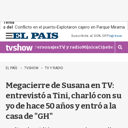
Tema
s del
Conflicto en el puerto
Explotaron cajero en Parque Miramar
día:
Suscribite al 50% OFF
Ingresar
M
e
Personajes
TV y radio
Música
Cine
Series
Te
n
M
u
o
s
t
EL PAÍS
TVSHOW
TV Y RADIO
r
a
Megacierre de Susana en TV:
r
b
entrevistó a Tini, charló con su
�
s
yo de hace 50 años y entró a la
q
u
casa de "GH"
e
d