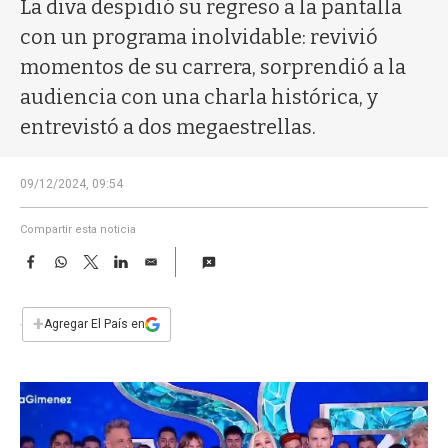
a
La diva despidió su regreso a la pantalla
con un programa inolvidable: revivió
momentos de su carrera, sorprendió a la
audiencia con una charla histórica, y
entrevistó a dos megaestrellas.
09/12/2024, 09:54
Compartir esta noticia
F
W
T
L
E
a
h
w
i
m
c
a
i
n
a
e
t
t
k
i
+
Agregar El País en
b
s
t
e
l
o
A
e
d
o
p
r
I
k
p
n