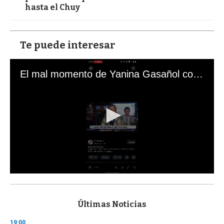
hasta el Chuy
Te puede interesar
El mal momento de Yanina Gasañol con un hincha argentino en "Subrayado"
0
s
e
c
Últimas Noticias
o
n
19:00