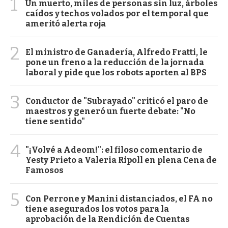
1
Un muerto, miles de personas sin luz, árboles
caídos y techos volados por el temporal que
ameritó alerta roja
2
El ministro de Ganadería, Alfredo Fratti, le
pone un freno a la reducción de la jornada
laboral y pide que los robots aporten al BPS
3
Conductor de "Subrayado" criticó el paro de
maestros y generó un fuerte debate: "No
tiene sentido"
4
"¡Volvé a Adeom!": el filoso comentario de
Yesty Prieto a Valeria Ripoll en plena Cena de
Famosos
5
Con Perrone y Manini distanciados, el FA no
tiene asegurados los votos para la
aprobación de la Rendición de Cuentas