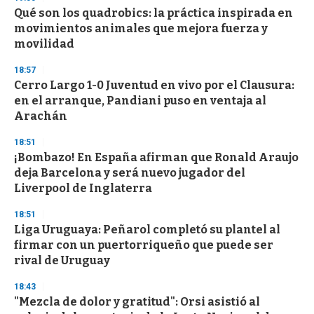
d
Qué son los quadrobics: la práctica inspirada en
s
o
movimientos animales que mejora fuerza y
f
movilidad
3
3
s
18:57
e
Cerro Largo 1-0 Juventud en vivo por el Clausura:
c
en el arranque, Pandiani puso en ventaja al
o
n
Arachán
d
s
18:51
¡Bombazo! En España afirman que Ronald Araujo
deja Barcelona y será nuevo jugador del
Liverpool de Inglaterra
18:51
Liga Uruguaya: Peñarol completó su plantel al
firmar con un puertorriqueño que puede ser
rival de Uruguay
18:43
"Mezcla de dolor y gratitud": Orsi asistió al