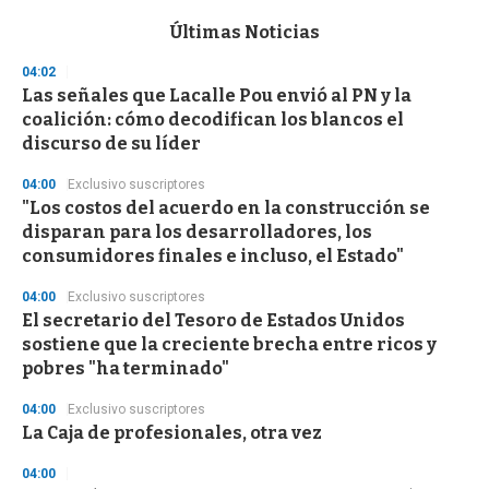
e
c
Últimas Noticias
o
n
04:02
d
Las señales que Lacalle Pou envió al PN y la
s
o
coalición: cómo decodifican los blancos el
f
discurso de su líder
3
3
s
04:00
Exclusivo suscriptores
e
"Los costos del acuerdo en la construcción se
c
disparan para los desarrolladores, los
o
n
consumidores finales e incluso, el Estado"
d
s
04:00
Exclusivo suscriptores
El secretario del Tesoro de Estados Unidos
sostiene que la creciente brecha entre ricos y
pobres "ha terminado"
04:00
Exclusivo suscriptores
La Caja de profesionales, otra vez
04:00