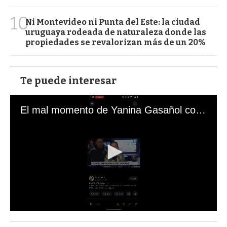
10
Ni Montevideo ni Punta del Este: la ciudad
uruguaya rodeada de naturaleza donde las
propiedades se revalorizan más de un 20%
Te puede interesar
El mal momento de Yanina Gasañol con un hincha argentino en "Subrayado"
0
s