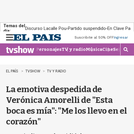
Temas del
Discurso Lacalle Pou
Partido suspendido
En Clave País
día:
Suscribite al 50% OFF
Ingresar
M
e
Personajes
TV y radio
Música
Cine
Series
Te
n
M
u
o
s
t
EL PAÍS
TVSHOW
TV Y RADIO
r
a
La emotiva despedida de
r
b
Verónica Amorelli de "Esta
�
s
boca es mía": "Me los llevo en el
q
u
corazón"
e
d