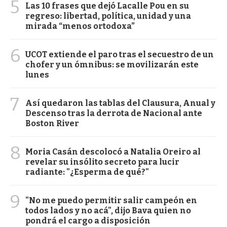
5
Las 10 frases que dejó Lacalle Pou en su
regreso: libertad, política, unidad y una
mirada “menos ortodoxa”
6
UCOT extiende el paro tras el secuestro de un
chofer y un ómnibus: se movilizarán este
lunes
7
Así quedaron las tablas del Clausura, Anual y
Descenso tras la derrota de Nacional ante
Boston River
8
Moria Casán descolocó a Natalia Oreiro al
revelar su insólito secreto para lucir
radiante: "¿Esperma de qué?"
9
"No me puedo permitir salir campeón en
todos lados y no acá", dijo Bava quien no
pondrá el cargo a disposición