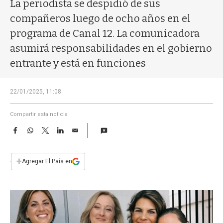
a
La periodista se despidió de sus
compañeros luego de ocho años en el
programa de Canal 12. La comunicadora
asumirá responsabilidades en el gobierno
entrante y está en funciones
22/01/2025, 11:08
Compartir esta noticia
F
W
T
L
E
a
h
w
i
m
c
a
i
n
a
e
t
t
k
i
+
Agregar El País en
b
s
t
e
l
o
A
e
d
o
p
r
I
k
p
n