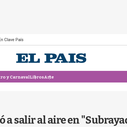
En Clave País
tro y Carnaval
Libros
Arte
 a salir al aire en "Subray