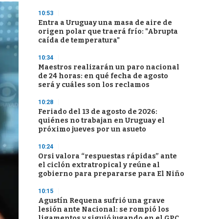
10:53
Entra a Uruguay una masa de aire de
origen polar que traerá frío: "Abrupta
caída de temperatura"
10:34
Maestros realizarán un paro nacional
de 24 horas: en qué fecha de agosto
será y cuáles son los reclamos
10:28
Feriado del 13 de agosto de 2026:
quiénes no trabajan en Uruguay el
próximo jueves por un asueto
10:24
Orsi valora “respuestas rápidas” ante
el ciclón extratropical y reúne al
gobierno para prepararse para El Niño
10:15
Agustín Requena sufrió una grave
lesión ante Nacional: se rompió los
ligamentos y siguió jugando en el GPC