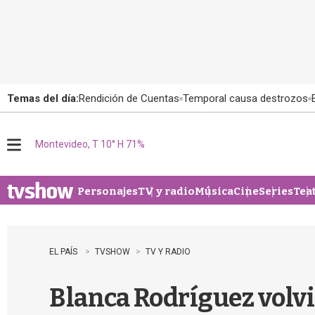
Temas del día:
Rendición de Cuentas
Temporal causa destrozos
Montevideo, T 10° H 71%
M
e
n
u
Personajes
TV y radio
Música
Cine
Series
Tea
EL PAÍS
TVSHOW
TV Y RADIO
Blanca Rodríguez volvió