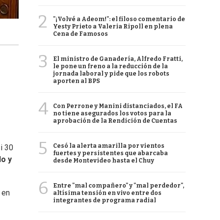
2
"¡Volvé a Adeom!": el filoso comentario de
Yesty Prieto a Valeria Ripoll en plena
Cena de Famosos
3
El ministro de Ganadería, Alfredo Fratti,
le pone un freno a la reducción de la
jornada laboral y pide que los robots
aporten al BPS
4
Con Perrone y Manini distanciados, el FA
no tiene asegurados los votos para la
aprobación de la Rendición de Cuentas
5
Cesó la alerta amarilla por vientos
i 30
fuertes y persistentes que abarcaba
do y
desde Montevideo hasta el Chuy
6
Entre "mal compañero" y "mal perdedor",
 en
altísima tensión en vivo entre dos
integrantes de programa radial