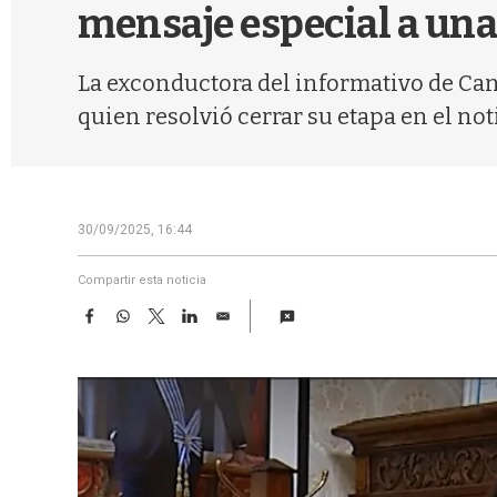
mensaje especial a una
La exconductora del informativo de Can
quien resolvió cerrar su etapa en el noti
30/09/2025, 16:44
Compartir esta noticia
F
W
T
L
E
a
h
w
i
m
c
a
i
n
a
e
t
t
k
i
b
s
t
e
l
o
A
e
d
o
p
r
I
k
p
n