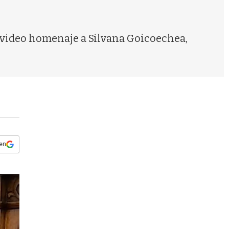
s
q
u
e
l video homenaje a Silvana Goicoechea,
d
a
 en