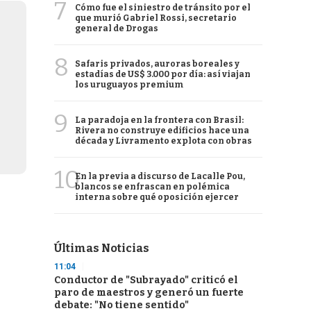
7
Cómo fue el siniestro de tránsito por el
que murió Gabriel Rossi, secretario
general de Drogas
8
Safaris privados, auroras boreales y
estadías de US$ 3.000 por día: así viajan
los uruguayos premium
9
La paradoja en la frontera con Brasil:
Rivera no construye edificios hace una
década y Livramento explota con obras
10
En la previa a discurso de Lacalle Pou,
blancos se enfrascan en polémica
interna sobre qué oposición ejercer
Últimas Noticias
11:04
Conductor de "Subrayado" criticó el
paro de maestros y generó un fuerte
debate: "No tiene sentido"