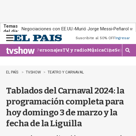
Temas
Negociaciones con EE.UU.
Murió Jorge Messi
Peñarol vs
del día:
Suscribite al 50% OFF
Ingresar
M
e
Personajes
TV y radio
Música
Cine
Series
Te
n
M
u
o
s
t
EL PAÍS
TVSHOW
TEATRO Y CARNAVAL
r
a
Tablados del Carnaval 2024: la
r
b
programación completa para
�
s
hoy domingo 3 de marzo y la
q
u
fecha de la Liguilla
e
d