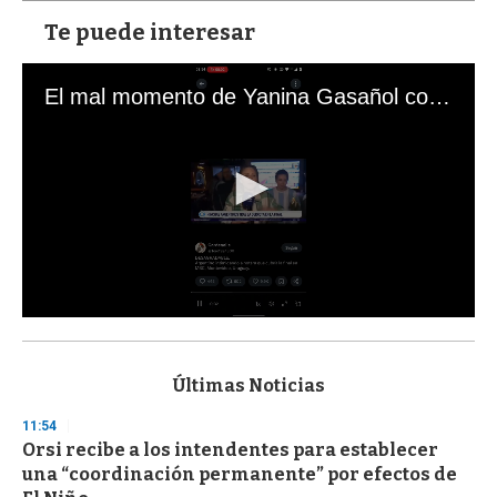
Te puede interesar
El mal momento de Yanina Gasañol con un hincha argentino en "Subrayado"
0
s
e
c
Últimas Noticias
o
n
11:54
d
Orsi recibe a los intendentes para establecer
s
o
una “coordinación permanente” por efectos de
f