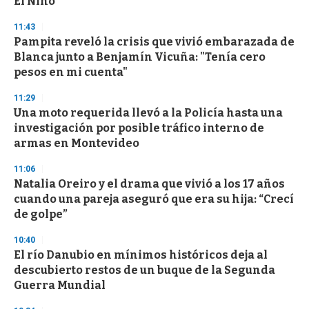
El Niño
3
3
s
11:43
e
Pampita reveló la crisis que vivió embarazada de
c
Blanca junto a Benjamín Vicuña: "Tenía cero
o
n
pesos en mi cuenta"
d
s
11:29
Una moto requerida llevó a la Policía hasta una
investigación por posible tráfico interno de
armas en Montevideo
11:06
Natalia Oreiro y el drama que vivió a los 17 años
cuando una pareja aseguró que era su hija: “Crecí
de golpe”
10:40
El río Danubio en mínimos históricos deja al
descubierto restos de un buque de la Segunda
Guerra Mundial