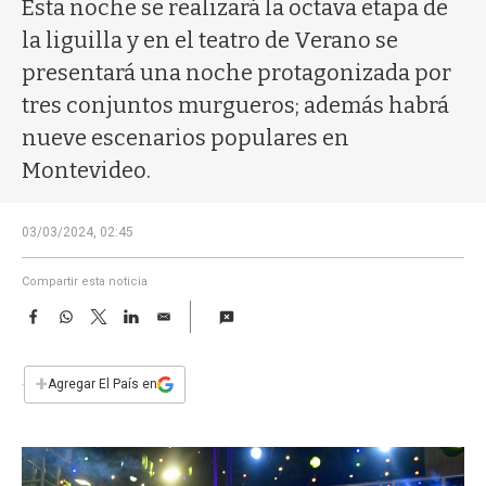
a
Esta noche se realizará la octava etapa de
la liguilla y en el teatro de Verano se
presentará una noche protagonizada por
tres conjuntos murgueros; además habrá
nueve escenarios populares en
Montevideo.
03/03/2024, 02:45
Compartir esta noticia
F
W
T
L
E
a
h
w
i
m
c
a
i
n
a
e
t
t
k
i
+
Agregar El País en
b
s
t
e
l
o
A
e
d
o
p
r
I
k
p
n