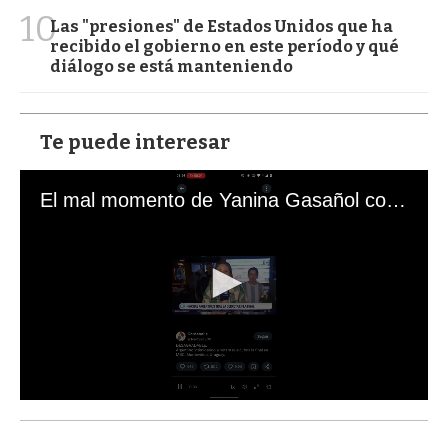
10
Las "presiones" de Estados Unidos que ha
recibido el gobierno en este período y qué
diálogo se está manteniendo
Te puede interesar
El mal momento de Yanina Gasañol con un hincha argentino en "Subrayado"
0
s
e