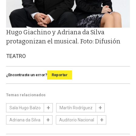
Hugo Giachino y Adriana da Silva
protagonizan el musical. Foto: Difusión
TEATRO
¿Encontraste un error?
Reportar
Temas relacionados
Sala Hugo Balzo
Martín Rodríguez
Adriana da Silva
Auditorio Nacional