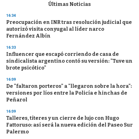
c
Últimas Noticias
o
n
16:34
d
Preocupación en INR tras resolución judicial que
s
o
autorizó visita conyugal al líder narco
f
Fernández Albín
3
3
s
16:33
e
Influencer que escapó corriendo de casa de
c
sindicalista argentino contó su versión: "Tuve un
o
n
brote psicótico"
d
s
16:09
De "faltaron porteros" a "llegaron sobre la hora":
versiones por líos entre la Policía e hinchas de
Peñarol
16:09
Talleres, títeres y un cierre de lujo con Hugo
Fattoruso: así será la nueva edición del Paseo Sur
Palermo