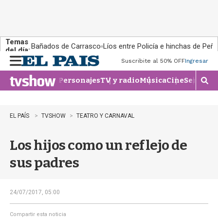
Temas
Bañados de Carrasco
Líos entre Policía e hinchas de Peña
del día:
Suscribite al 50% OFF
Ingresar
M
e
Personajes
TV y radio
Música
Cine
Series
Te
n
M
u
o
s
t
EL PAÍS
TVSHOW
TEATRO Y CARNAVAL
r
a
Los hijos como un reflejo de
r
b
sus padres
�
s
q
u
24/07/2017, 05:00
e
d
Compartir esta noticia