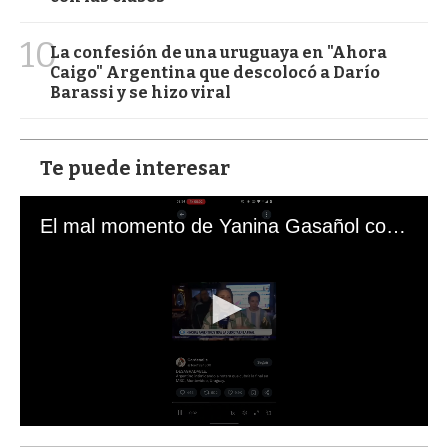
10
La confesión de una uruguaya en "Ahora
Caigo" Argentina que descolocó a Darío
Barassi y se hizo viral
Te puede interesar
El mal momento de Yanina Gasañol con un hincha argentino en "Subrayado"
0