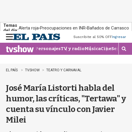
Temas
Alerta roja
Preocupaciones en INR
Bañados de Carrasco
del día:
Suscribite al 50% OFF
Ingresar
M
e
Personajes
TV y radio
Música
Cine
Series
Te
n
M
u
o
s
t
EL PAÍS
TVSHOW
TEATRO Y CARNAVAL
r
a
José María Listorti habla del
r
b
humor, las críticas, "Tertawa" y
�
s
cuenta su vínculo con Javier
q
u
Milei
e
d