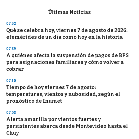
s
e
c
Últimas Noticias
o
n
07:52
d
Qué se celebra hoy, viernes 7 de agosto de 2026:
s
o
efemérides de un día como hoy en la historia
f
3
07:39
3
s
A quiénes afecta la suspensión de pagos de BPS
e
para asignaciones familiares y cómo volver a
c
cobrar
o
n
d
07:10
s
Tiempo de hoy viernes 7 de agosto:
temperaturas, vientos y nubosidad, según el
pronóstico de Inumet
07:03
Alerta amarilla por vientos fuertes y
persistentes abarca desde Montevideo hasta el
Chuy