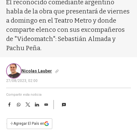
a
El reconocido comediante argentino
habla de la obra que presentará de viernes
a domingo en el Teatro Metro y donde
comparte elenco con sus excompañeros
de "Videomatch": Sebastián Almada y
Pachu Peña.
Nicolas Lauber
27/08/2023, 02:00
Compartir esta noticia
F
W
T
L
E
a
h
w
i
m
c
a
i
n
a
e
t
t
k
i
+
Agregar El País en
b
s
t
e
l
o
A
e
d