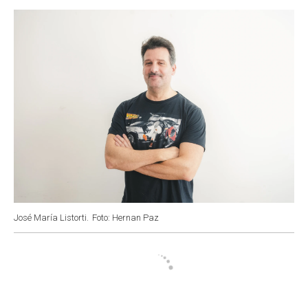
o
p
r
I
k
p
n
José María Listorti.
Foto: Hernan Paz