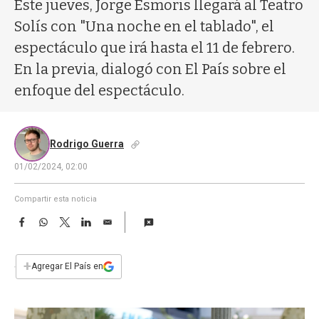
a
Este jueves, Jorge Esmoris llegará al Teatro
Solís con "Una noche en el tablado", el
espectáculo que irá hasta el 11 de febrero.
En la previa, dialogó con El País sobre el
enfoque del espectáculo.
Rodrigo Guerra
01/02/2024, 02:00
Compartir esta noticia
F
W
T
L
E
a
h
w
i
m
c
a
i
n
a
e
t
t
k
i
+
Agregar El País en
b
s
t
e
l
o
A
e
d
o
p
r
I
k
p
n