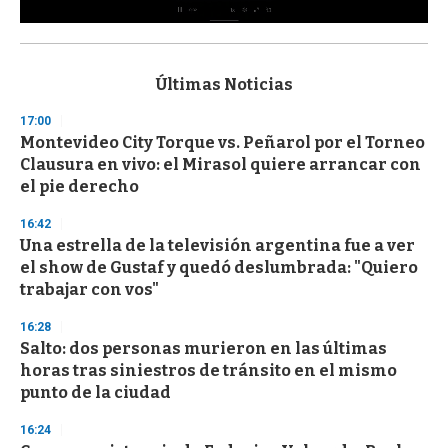
0
s
e
c
Últimas Noticias
o
n
17:00
d
Montevideo City Torque vs. Peñarol por el Torneo
s
o
Clausura en vivo: el Mirasol quiere arrancar con
f
el pie derecho
3
3
s
16:42
e
Una estrella de la televisión argentina fue a ver
c
el show de Gustaf y quedó deslumbrada: "Quiero
o
n
trabajar con vos"
d
s
16:28
Salto: dos personas murieron en las últimas
horas tras siniestros de tránsito en el mismo
punto de la ciudad
16:24