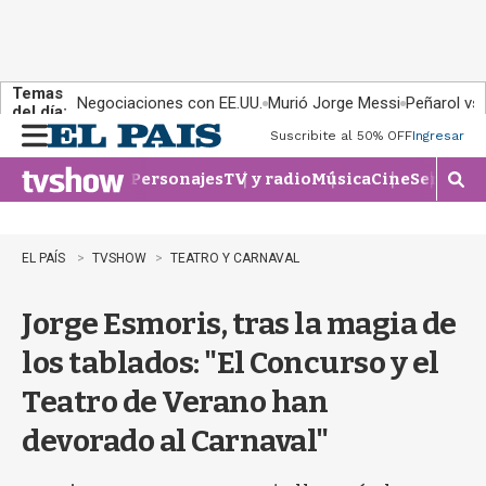
Temas
Negociaciones con EE.UU.
Murió Jorge Messi
Peñarol vs
del día:
Suscribite al 50% OFF
Ingresar
M
e
Personajes
TV y radio
Música
Cine
Series
Te
n
M
u
o
s
t
EL PAÍS
TVSHOW
TEATRO Y CARNAVAL
r
a
Jorge Esmoris, tras la magia de
r
b
los tablados: "El Concurso y el
�
s
Teatro de Verano han
q
u
devorado al Carnaval"
e
d