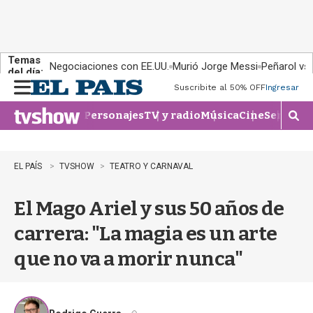
Temas
Negociaciones con EE.UU.
Murió Jorge Messi
Peñarol vs
del día:
Suscribite al 50% OFF
Ingresar
M
e
Personajes
TV y radio
Música
Cine
Series
Te
n
M
u
o
s
t
EL PAÍS
TVSHOW
TEATRO Y CARNAVAL
r
a
El Mago Ariel y sus 50 años de
r
b
carrera: "La magia es un arte
�
s
que no va a morir nunca"
q
u
e
d