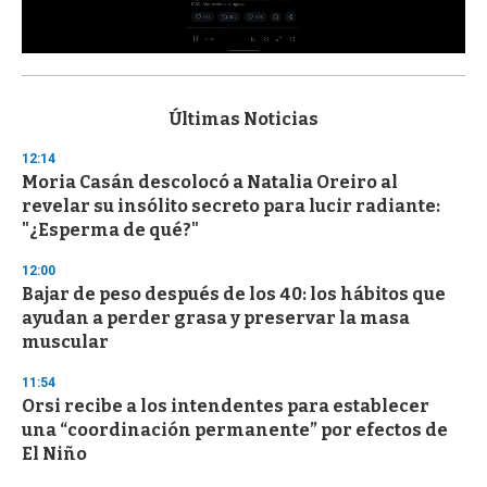
0
s
e
c
Últimas Noticias
o
n
12:14
d
Moria Casán descolocó a Natalia Oreiro al
s
o
revelar su insólito secreto para lucir radiante:
f
"¿Esperma de qué?"
3
3
s
12:00
e
Bajar de peso después de los 40: los hábitos que
c
ayudan a perder grasa y preservar la masa
o
n
muscular
d
s
11:54
Orsi recibe a los intendentes para establecer
una “coordinación permanente” por efectos de
El Niño