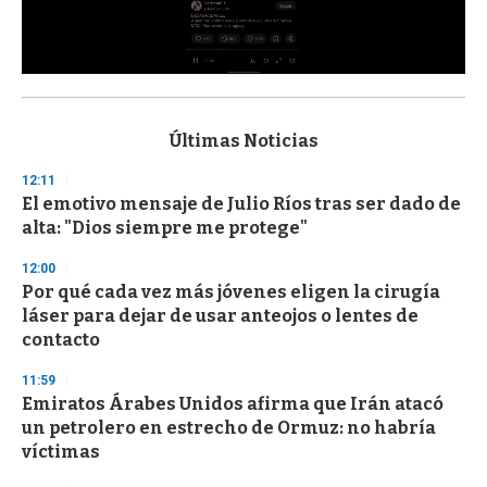
0
s
e
c
Últimas Noticias
o
n
12:11
d
El emotivo mensaje de Julio Ríos tras ser dado de
s
o
alta: "Dios siempre me protege"
f
3
12:00
3
s
Por qué cada vez más jóvenes eligen la cirugía
e
láser para dejar de usar anteojos o lentes de
c
contacto
o
n
d
11:59
s
Emiratos Árabes Unidos afirma que Irán atacó
un petrolero en estrecho de Ormuz: no habría
víctimas