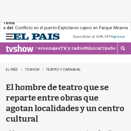
Tema
s del
Conflicto en el puerto
Explotaron cajero en Parque Miramar
día:
Suscribite al 50% OFF
Ingresar
M
e
Personajes
TV y radio
Música
Cine
Series
Te
n
M
u
o
s
t
EL PAÍS
TVSHOW
TEATRO Y CARNAVAL
r
a
El hombre de teatro que se
r
b
reparte entre obras que
�
s
agotan localidades y un centro
q
u
cultural
e
d