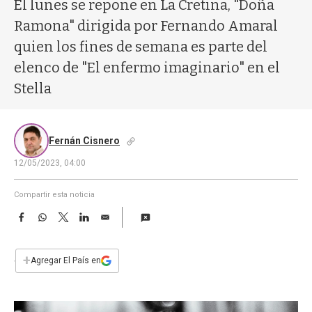
a
El lunes se repone en La Cretina, "Doña
Ramona" dirigida por Fernando Amaral
quien los fines de semana es parte del
elenco de "El enfermo imaginario" en el
Stella
Fernán Cisnero
12/05/2023, 04:00
Compartir esta noticia
F
W
T
L
E
a
h
w
i
m
c
a
i
n
a
e
t
t
k
i
+
Agregar El País en
b
s
t
e
l
o
A
e
d
o
p
r
I
k
p
n