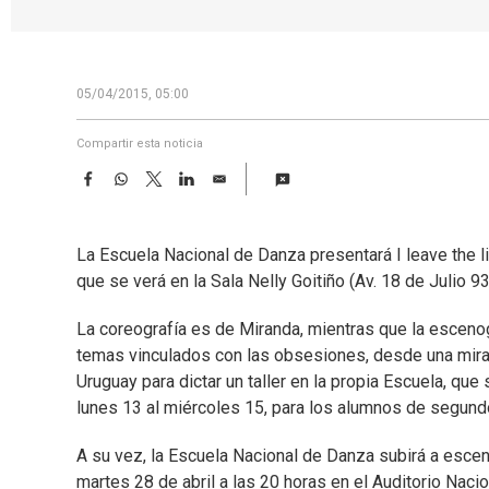
05/04/2015, 05:00
Compartir esta noticia
F
W
T
L
E
a
h
w
i
m
c
a
i
n
a
e
t
t
k
i
La Escuela Nacional de Danza presentará I leave the l
b
s
t
e
l
o
A
e
d
que se verá en la Sala Nelly Goitiño (Av. 18 de Julio 93
o
p
r
I
k
p
n
La coreografía es de Miranda, mientras que la esceno
temas vinculados con las obsesiones, desde una mirada
Uruguay para dictar un taller en la propia Escuela, que
lunes 13 al miércoles 15, para los alumnos de segund
A su vez, la Escuela Nacional de Danza subirá a escena
martes 28 de abril a las 20 horas en el Auditorio Nac