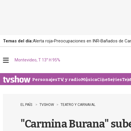
Temas del día:
Alerta roja
Preocupaciones en INR
Bañados de Ca
Montevideo, T 13° H 95%
M
e
n
u
Personajes
TV y radio
Música
Cine
Series
Tea
EL PAÍS
TVSHOW
TEATRO Y CARNAVAL
"Carmina Burana" sube 