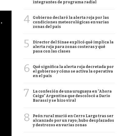
integrantes de programa radial
4
Gobierno declaró la alerta roja por las
cha argentino en "Subrayado"
condiciones meteorológicas en varias
zonas del país
5
Director del Sinae explicó qué implica la
alerta roja para zonas costeras y qué
pasa con las clases
6
Qué significa la alerta roja decretada por
el gobierno y cómo se activa la operativa
en el país
7
La confesión de una uruguaya en "Ahora
Caigo" Argentina que descolocó a Darío
Barassi y se hizo viral
8
Peón rural murió en Cerro Largo tras ser
alcanzado por un rayo; hubo desplazados
y destrozos en varias zonas