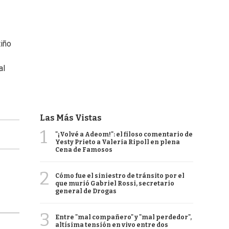
tiño
al
Las Más Vistas
1
"¡Volvé a Adeom!": el filoso comentario de
Yesty Prieto a Valeria Ripoll en plena
Cena de Famosos
2
Cómo fue el siniestro de tránsito por el
que murió Gabriel Rossi, secretario
general de Drogas
3
Entre "mal compañero" y "mal perdedor",
altísima tensión en vivo entre dos