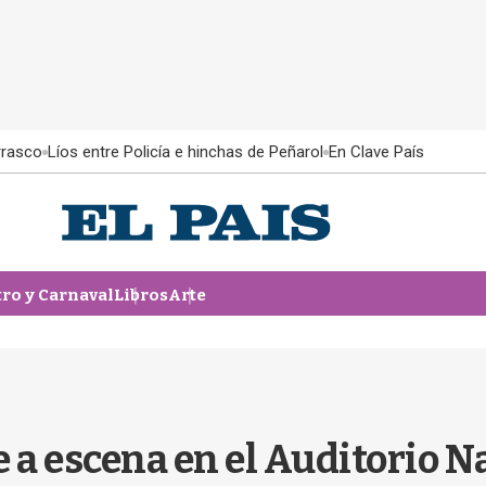
rrasco
Líos entre Policía e hinchas de Peñarol
En Clave País
tro y Carnaval
Libros
Arte
a escena en el Auditorio N