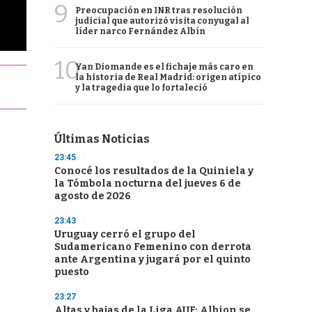
9
Preocupación en INR tras resolución
judicial que autorizó visita conyugal al
líder narco Fernández Albín
10
Yan Diomande es el fichaje más caro en
la historia de Real Madrid: origen atípico
y la tragedia que lo fortaleció
Últimas Noticias
23:45
Conocé los resultados de la Quiniela y
la Tómbola nocturna del jueves 6 de
agosto de 2026
23:43
Uruguay cerró el grupo del
Sudamericano Femenino con derrota
ante Argentina y jugará por el quinto
puesto
23:27
Altas y bajas de la Liga AUF: Albion se