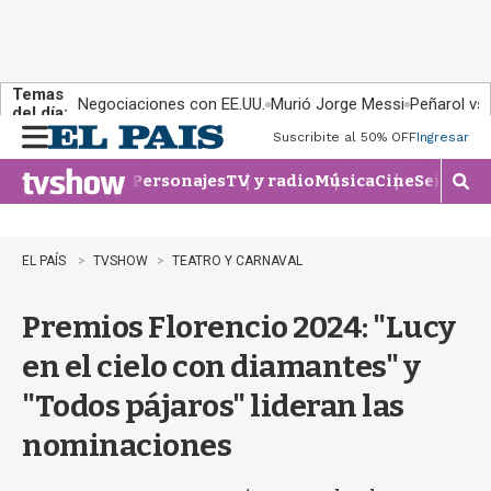
Temas
Negociaciones con EE.UU.
Murió Jorge Messi
Peñarol vs
del día:
Suscribite al 50% OFF
Ingresar
M
e
Personajes
TV y radio
Música
Cine
Series
Te
n
M
u
o
s
t
EL PAÍS
TVSHOW
TEATRO Y CARNAVAL
r
a
Premios Florencio 2024: "Lucy
r
b
en el cielo con diamantes" y
�
s
"Todos pájaros" lideran las
q
u
nominaciones
e
d