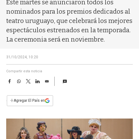
a
Este martes se anunciaron todos los
nominados para los premios dedicados al
teatro uruguayo, que celebrará los mejores
espectáculos estrenados en la temporada.
La ceremonia será en noviembre.
31/10/2024, 10:20
Compartir esta noticia
F
W
T
L
E
a
h
w
i
m
c
a
i
n
a
e
t
t
k
i
+
Agregar El País en
b
s
t
e
l
o
A
e
d
o
p
r
I
k
p
n