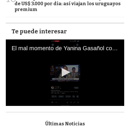
de US$ 3.000 por día: así viajan los uruguayos
premium
Te puede interesar
El mal momento de Yanina Gasañol con un hincha argentino en "Subrayado"
0
s
e
c
Últimas Noticias
o