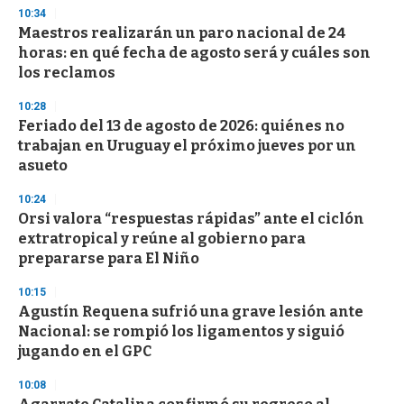
n
10:34
d
Maestros realizarán un paro nacional de 24
s
o
horas: en qué fecha de agosto será y cuáles son
f
los reclamos
3
3
s
10:28
e
Feriado del 13 de agosto de 2026: quiénes no
c
trabajan en Uruguay el próximo jueves por un
o
n
asueto
d
s
10:24
Orsi valora “respuestas rápidas” ante el ciclón
extratropical y reúne al gobierno para
prepararse para El Niño
10:15
Agustín Requena sufrió una grave lesión ante
Nacional: se rompió los ligamentos y siguió
jugando en el GPC
10:08