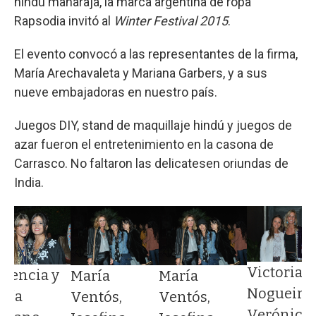
hindú maharajá, la marca argentina de ropa
Rapsodia invitó al
Winter Festival 2015
.
El evento convocó a las representantes de la firma,
María Arechavaleta y Mariana Garbers, y a sus
nueve embajadoras en nuestro país.
Juegos DIY, stand de maquillaje hindú y juegos de
azar fueron el entretenimiento en la casona de
Carrasco. No faltaron las delicatesen oriundas de
India.
Victoria
orencia y
María
María
Nogueira,
ría
Ventós,
Ventós,
Verónica