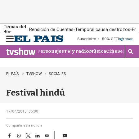
Temas del
Rendición de Cuentas
Temporal causa destrozos
En 
día:
Suscribite al 50% OFF
Ingresar
M
e
Personajes
TV y radio
Música
Cine
Series
Te
n
M
u
o
s
t
EL PAÍS
TVSHOW
SOCIALES
r
a
Festival hindú
r
b
�
s
17/04/2015, 05:00
q
u
Compartir esta noticia
e
F
W
T
L
E
d