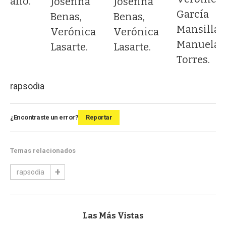
leano.
Josefina
Josefina
García
Benas,
Benas,
Mansilla,
Verónica
Verónica
Manuela
Lasarte.
Lasarte.
Torres.
rapsodia
¿Encontraste un error?
Reportar
Temas relacionados
rapsodia
Las Más Vistas