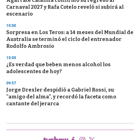
Agarrate Catalina confirmó su regreso al
Carnaval 2027 y Rafa Cotelo reveló si subirá al
escenario
10:00
Sorpresa en Los Teros: a 14 meses del Mundial de
Australia se terminó el ciclo del entrenador
Rodolfo Ambrosio
10:00
¿Es verdad que beben menos alcohol los
adolescentes de hoy?
09:57
Jorge Drexler despidió a Gabriel Rossi, su
"amigo del alma", y recordó la faceta como
cantante del jerarca