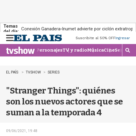
Temas
Conexión Ganadera
Inumet advierte por ciclón extratropi
del día:
Suscribite al 50% OFF
Ingresar
M
e
Personajes
TV y radio
Música
Cine
Series
Te
n
M
u
o
s
t
EL PAÍS
TVSHOW
SERIES
r
a
"Stranger Things": quiénes
r
b
son los nuevos actores que se
�
s
suman a la temporada 4
q
u
e
d
09/06/2021, 19:48