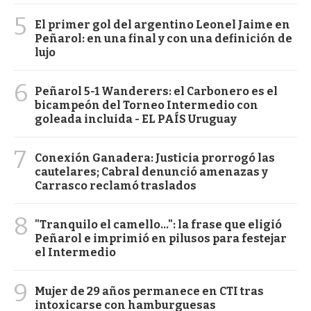
5
El primer gol del argentino Leonel Jaime en
Peñarol: en una final y con una definición de
lujo
6
Peñarol 5-1 Wanderers: el Carbonero es el
bicampeón del Torneo Intermedio con
goleada incluida - EL PAÍS Uruguay
7
Conexión Ganadera: Justicia prorrogó las
cautelares; Cabral denunció amenazas y
Carrasco reclamó traslados
8
"Tranquilo el camello...": la frase que eligió
Peñarol e imprimió en pilusos para festejar
el Intermedio
9
Mujer de 29 años permanece en CTI tras
intoxicarse con hamburguesas