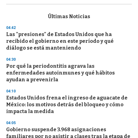
s
e
c
Últimas Noticias
o
n
04:42
d
Las "presiones" de Estados Unidos que ha
s
o
recibido el gobierno en este período y qué
f
diálogo se está manteniendo
3
3
s
04:30
e
Por qué la periodontitis agrava las
c
enfermedades autoinmunes y qué hábitos
o
n
ayudan a prevenirla
d
s
04:10
Estados Unidos frena el ingreso de aguacate de
México: los motivos detrás del bloqueo y cómo
impacta la medida
04:05
Gobierno suspende 3.968 asignaciones
familiares por no asistir a clases tras la etapa de