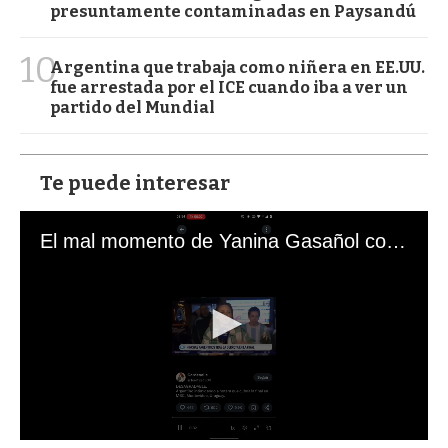
presuntamente contaminadas en Paysandú
10
Argentina que trabaja como niñera en EE.UU.
fue arrestada por el ICE cuando iba a ver un
partido del Mundial
Te puede interesar
El mal momento de Yanina Gasañol con un hincha argentino en "Subrayado"
0