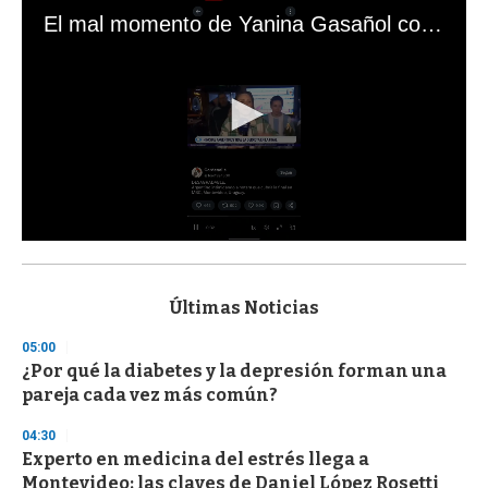
El mal momento de Yanina Gasañol con un hincha argentino en "Subrayado"
0
s
e
c
Últimas Noticias
o
n
05:00
d
¿Por qué la diabetes y la depresión forman una
s
o
pareja cada vez más común?
f
3
04:30
3
s
Experto en medicina del estrés llega a
e
Montevideo: las claves de Daniel López Rosetti