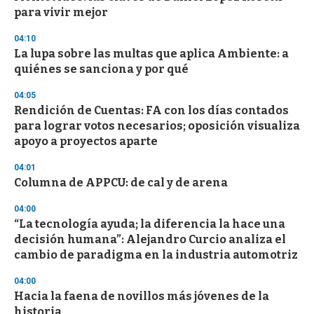
c
para vivir mejor
o
n
d
04:10
s
La lupa sobre las multas que aplica Ambiente: a
quiénes se sanciona y por qué
04:05
Rendición de Cuentas: FA con los días contados
para lograr votos necesarios; oposición visualiza
apoyo a proyectos aparte
04:01
Columna de APPCU: de cal y de arena
04:00
“La tecnología ayuda; la diferencia la hace una
decisión humana”: Alejandro Curcio analiza el
cambio de paradigma en la industria automotriz
04:00
Hacia la faena de novillos más jóvenes de la
historia