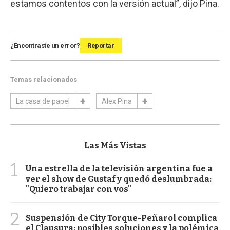
estamos contentos con la versión actual”, dijo Pina.
¿Encontraste un error?
Reportar
Temas relacionados
La casa de papel
Alex Pina
Las Más Vistas
1
Una estrella de la televisión argentina fue a
ver el show de Gustaf y quedó deslumbrada:
"Quiero trabajar con vos"
2
Suspensión de City Torque-Peñarol complica
el Clausura: posibles soluciones y la polémica