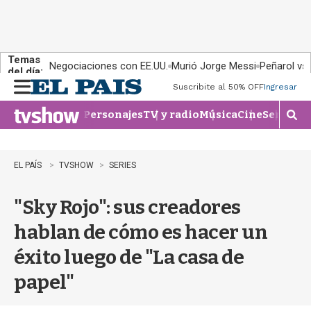
Temas
Negociaciones con EE.UU.
Murió Jorge Messi
Peñarol vs
del día:
Suscribite al 50% OFF
Ingresar
M
e
Personajes
TV y radio
Música
Cine
Series
Te
n
M
u
o
s
t
EL PAÍS
TVSHOW
SERIES
r
a
"Sky Rojo": sus creadores
r
b
hablan de cómo es hacer un
�
s
éxito luego de "La casa de
q
u
papel"
e
d