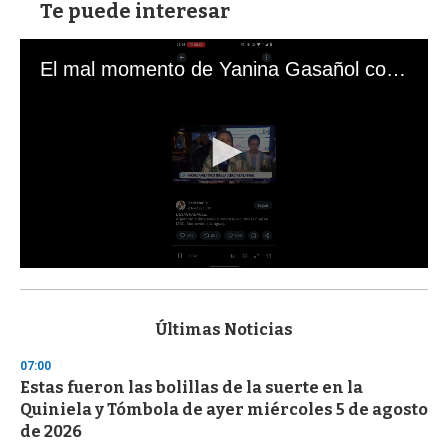
Te puede interesar
El mal momento de Yanina Gasañol con un hincha argentino en "Subrayado"
0
s
e
c
Últimas Noticias
o
n
07:00
d
Estas fueron las bolillas de la suerte en la
s
o
Quiniela y Tómbola de ayer miércoles 5 de agosto
f
de 2026
3