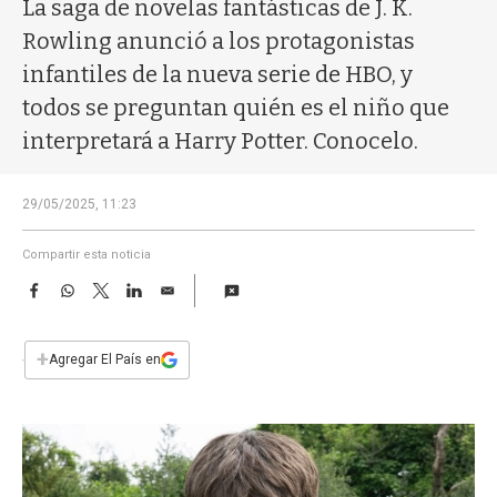
a
La saga de novelas fantásticas de J. K.
Rowling anunció a los protagonistas
infantiles de la nueva serie de HBO, y
todos se preguntan quién es el niño que
interpretará a Harry Potter. Conocelo.
29/05/2025, 11:23
Compartir esta noticia
F
W
T
L
E
a
h
w
i
m
c
a
i
n
a
e
t
t
k
i
+
Agregar El País en
b
s
t
e
l
o
A
e
d
o
p
r
I
k
p
n