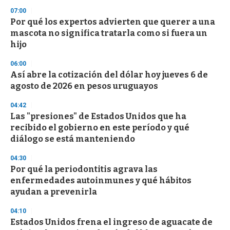
3
s
07:00
e
Por qué los expertos advierten que querer a una
c
mascota no significa tratarla como si fuera un
o
n
hijo
d
s
06:00
Así abre la cotización del dólar hoy jueves 6 de
agosto de 2026 en pesos uruguayos
04:42
Las "presiones" de Estados Unidos que ha
recibido el gobierno en este período y qué
diálogo se está manteniendo
04:30
Por qué la periodontitis agrava las
enfermedades autoinmunes y qué hábitos
ayudan a prevenirla
04:10
Estados Unidos frena el ingreso de aguacate de