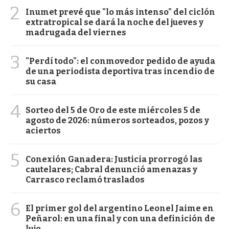
2
Inumet prevé que "lo más intenso" del ciclón
extratropical se dará la noche del jueves y
madrugada del viernes
3
"Perdí todo": el conmovedor pedido de ayuda
de una periodista deportiva tras incendio de
su casa
4
Sorteo del 5 de Oro de este miércoles 5 de
agosto de 2026: números sorteados, pozos y
aciertos
5
Conexión Ganadera: Justicia prorrogó las
cautelares; Cabral denunció amenazas y
Carrasco reclamó traslados
6
El primer gol del argentino Leonel Jaime en
Peñarol: en una final y con una definición de
lujo