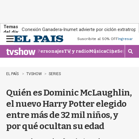
Temas
Conexión Ganadera
Inumet advierte por ciclón extratropi
del día:
Suscribite al 50% OFF
Ingresar
M
e
Personajes
TV y radio
Música
Cine
Series
Te
n
M
u
o
s
t
EL PAÍS
TVSHOW
SERIES
r
a
Quién es Dominic McLaughlin,
r
b
el nuevo Harry Potter elegido
�
s
entre más de 32 mil niños, y
q
u
por qué ocultan su edad
e
d