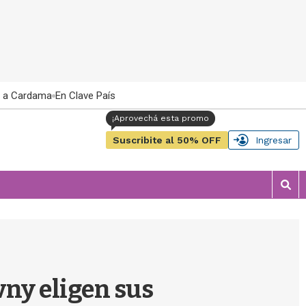
 a Cardama
En Clave País
Suscribite al 50% OFF
Ingresar
M
o
s
t
r
a
r
vny eligen sus
b
�