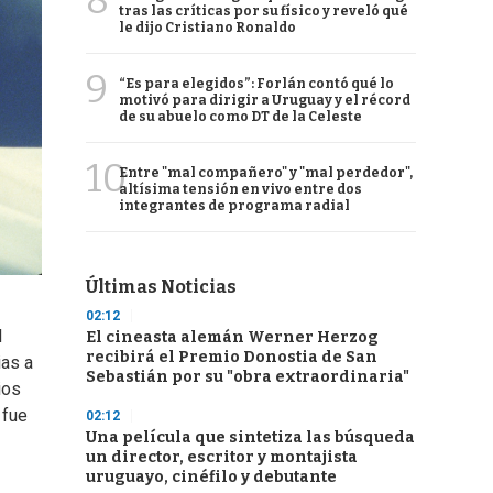
8
tras las críticas por su físico y reveló qué
le dijo Cristiano Ronaldo
9
“Es para elegidos”: Forlán contó qué lo
motivó para dirigir a Uruguay y el récord
de su abuelo como DT de la Celeste
10
Entre "mal compañero" y "mal perdedor",
altísima tensión en vivo entre dos
integrantes de programa radial
Últimas Noticias
02:12
l
El cineasta alemán Werner Herzog
recibirá el Premio Donostia de San
ias a
Sebastián por su "obra extraordinaria"
ios
 fue
02:12
Una película que sintetiza las búsqueda
un director, escritor y montajista
uruguayo, cinéfilo y debutante