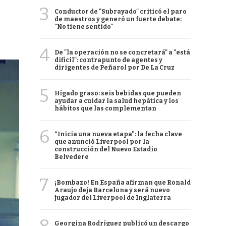
3
Conductor de "Subrayado" criticó el paro
de maestros y generó un fuerte debate:
"No tiene sentido"
4
De "la operación no se concretará" a "está
difícil": contrapunto de agentes y
dirigentes de Peñarol por De La Cruz
5
Hígado graso: seis bebidas que pueden
ayudar a cuidar la salud hepática y los
hábitos que las complementan
6
“Inicia una nueva etapa”: la fecha clave
que anunció Liverpool por la
construcción del Nuevo Estadio
Belvedere
7
¡Bombazo! En España afirman que Ronald
Araujo deja Barcelona y será nuevo
jugador del Liverpool de Inglaterra
Georgina Rodríguez publicó un descargo