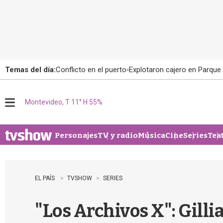
Temas del día:
Conflicto en el puerto
Explotaron cajero en Parque
Montevideo, T 11° H 55%
M
e
n
u
Personajes
TV y radio
Música
Cine
Series
Tea
EL PAÍS
TVSHOW
SERIES
"Los Archivos X": Gill